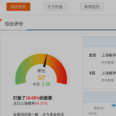
综合评价
主力控盘
舆情监控
综合评价
次日
上涨概
样本数量：
评分
5日
上涨概
57
样本数量：
-1.10
今日
打败了
19.08%
的股票
次日上涨概率
54.37%
近期消息面一般，主力资金有流