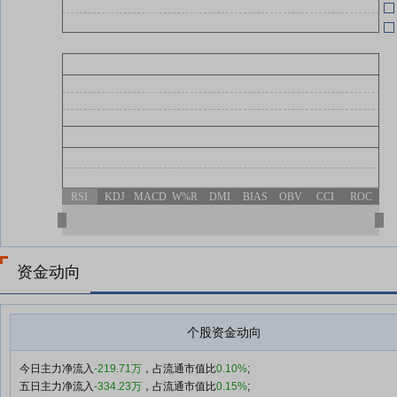
04-11
RSI
KDJ
MACD
W%R
DMI
BIAS
OBV
CCI
ROC
资金动向
个股资金动向
今日主力净流入
-219.71万
，占流通市值比
0.10%
;
五日主力净流入
-334.23万
，占流通市值比
0.15%
;