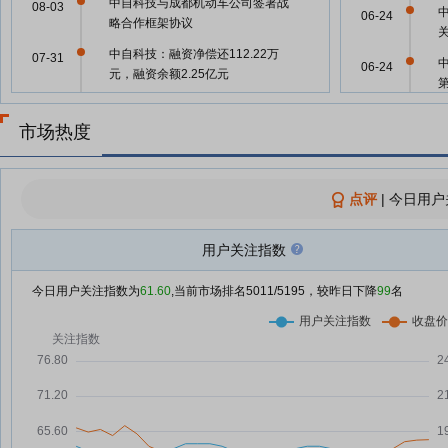
中自科技与成都机动车公司签署战
08-03
06-24
略合作框架协议
中自科技：融资净偿还112.22万
07-31
06-24
元，融资余额2.25亿元
中自科技：融资净偿还369.67万
07-30
元，融资余额2.26亿元
市场热度
06-24
中自科技：融资净买入149.81万
07-29
元，融资余额2.3亿元
05-30
点评
|
今日用户
中自科技：融资净买入153.99万
07-28
元，融资余额2.29亿元
用户关注指数
中自科技：公司不存在逾期担保情
05-30
07-27
况或涉及诉讼的担保情况
今日用户关注指数为
61.60
,当前市场排名
5011
/5195，较昨日下降
99
名
大跌砸出“黄金坑” 多只川股预期涨
05-27
07-27
幅空间大
中自科技：融资净买入18.96万
07-25
元，融资余额2.27亿元
05-21
中自科技：融资净买入32.85万
07-24
元，融资余额2.27亿元
05-08