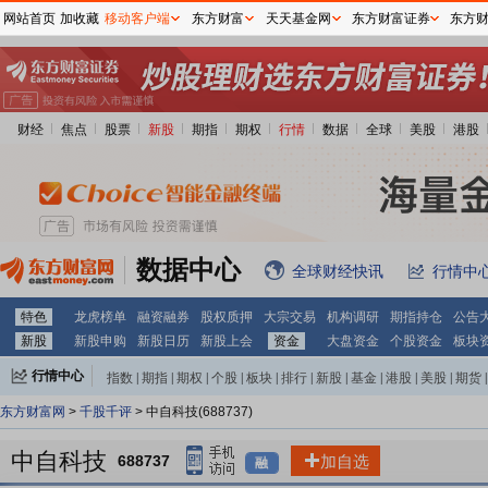
网站首页
加收藏
移动客户端
东方财富
天天基金网
东方财富证券
东方
财经
焦点
股票
新股
期指
期权
行情
数据
全球
美股
港股
数据中心
全球财经快讯
行情中
特色
龙虎榜单
融资融券
股权质押
大宗交易
机构调研
期指持仓
公告
新股
新股申购
新股日历
新股上会
资金
大盘资金
个股资金
板块
行情中心
指数
|
期指
|
期权
|
个股
|
板块
|
排行
|
新股
|
基金
|
港股
|
美股
|
期货
|
外汇
|
黄金
|
自选股
|
自选基金
东方财富网
>
千股千评
> 中自科技(688737)
中自科技
688737
加自选
融