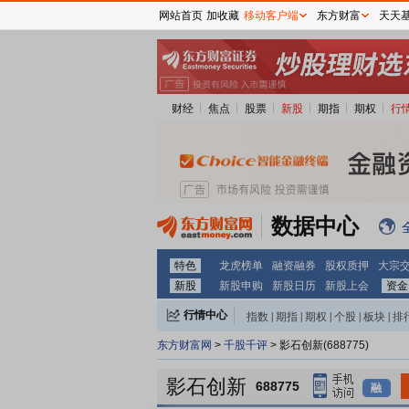
网站首页
加收藏
移动客户端
东方财富
天天
财经
焦点
股票
新股
期指
期权
行
数据中心
特色
龙虎榜单
融资融券
股权质押
大宗
新股
新股申购
新股日历
新股上会
资金
行情中心
指数
|
期指
|
期权
|
个股
|
板块
|
排
东方财富网
>
千股千评
> 影石创新(688775)
影石创新
688775
融