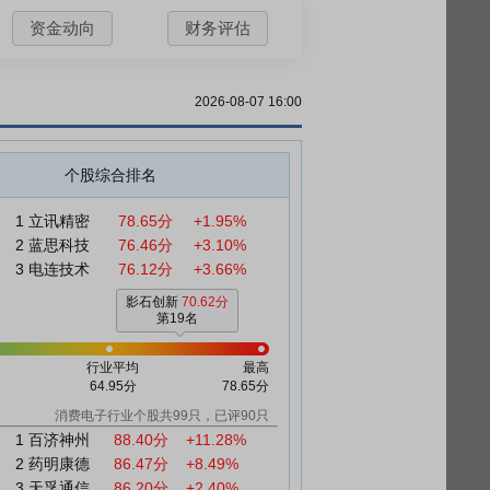
资金动向
财务评估
2026-08-07 16:00
个股综合排名
1
立讯精密
78.65分
+1.95%
2
蓝思科技
76.46分
+3.10%
3
电连技术
76.12分
+3.66%
影石创新
70.62分
第19名
行业平均
最高
64.95分
78.65分
消费电子行业个股共99只，已评90只
1
百济神州
88.40分
+11.28%
2
药明康德
86.47分
+8.49%
3
天孚通信
86.20分
+2.40%