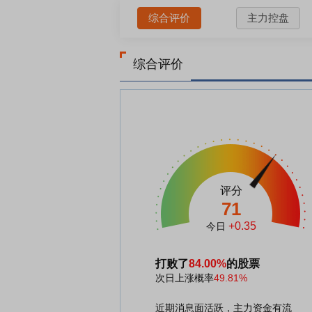
综合评价
主力控盘
综合评价
评分
71
+0.35
今日
打败了
84.00%
的股票
次日上涨概率
49.81%
近期消息面活跃，主力资金有流