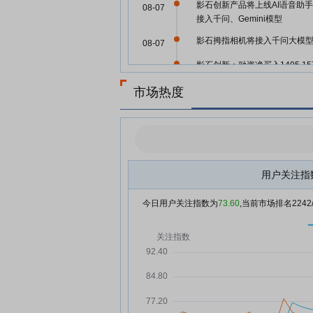
影石创新产品将上线AI语音助
08-07
接入千问、Gemini模型
影石拇指相机将接入千问大模
08-07
影石创新：融资净买入1495.1
08-07
元，融资余额6.54亿元
市场热度
影石创新发生2笔大宗交易 合计
08-06
交3581.28万元
影石创新：融资净买入2269.9
08-06
元，融资余额6.39亿元
影石创新现2笔大宗交易 总成交
用户关注指
08-05
额3671.46万元
今日用户关注指数为
73.60
,当前市场排名
2242
7只科创板股大宗交易成交超千
08-05
元
影石GO Ultra AI语音助手将延
08-05
出
今日共47只个股发生大宗交易
08-05
总成交13.78亿元