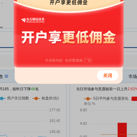
见
手，
影石创新:关于制定部分公司治理
07-22
制度的公告
型
影石创新:关于增加2026年度日常
07-22
5万
关联交易预计额度的公告
影石创新:关于公司拟申请注册发
07-22
成
行科技创新债券的公告
影石创新:关于新增设立募集资金
07-22
7万
点评
|
今日用户关注度有所下降，参与意愿有所增强
专户及授权签订募集资金专户监管
协议的公告
金
数
市场
影石创新:信用类债券募集资金管
07-22
理办法
/5195，较昨日下降
48
名
当日市场参与意愿较前一日上升
2.62
万
影石创新:关于全资子公司使用部
07-22
分募集资金向公司提供借款以实施
募投项目的公告
期推
影石创新:信用类债券信息披露管
07-22
理制度
，
影石创新:中信证券股份有限公司
07-22