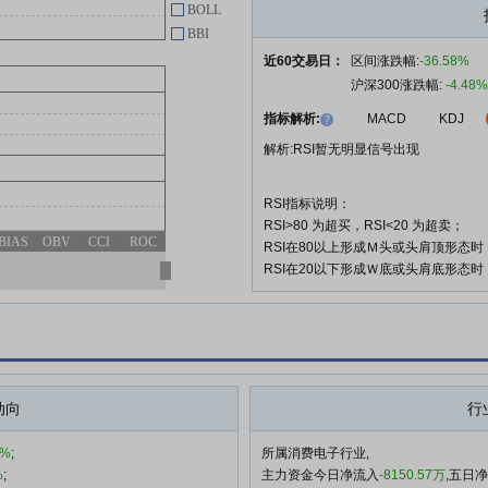
BOLL
影石创新:关于2025年年度股东会
06-19
增加临时提案的公告
BBI
近60交易日：
区间涨跌幅:
-36.58%
影石创新:关于全资子公司与专业
06-19
沪深300涨跌幅:
-4.48%
机构共同投资设立基金暨关联交易
的公告
指标解析:
MACD
KDJ
解析:RSI暂无明显信号出现
查看更多
RSI指标说明：
RSI>80 为超买，RSI<20 为超卖；
BIAS
OBV
CCI
ROC
RSI在80以上形成Ｍ头或头肩顶形态
RSI在20以下形成Ｗ底或头肩底形态
动向
行
6%
;
所属消费电子行业,
%
;
主力资金今日净流入
-8150.57万
,五日