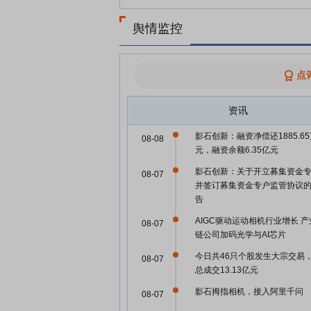
舆情监控
点
资讯
影石创新：融资净偿还1885.6
08-08
元，融资余额6.35亿元
影石创新：关于开立募集资金
08-07
并签订募集资金专户监管协议
告
AIGC驱动运动相机行业增长 产
08-07
链公司加码光学与AI芯片
今日共46只个股发生大宗交易
08-07
总成交13.13亿元
影石拇指相机，接入阿里千问
08-07