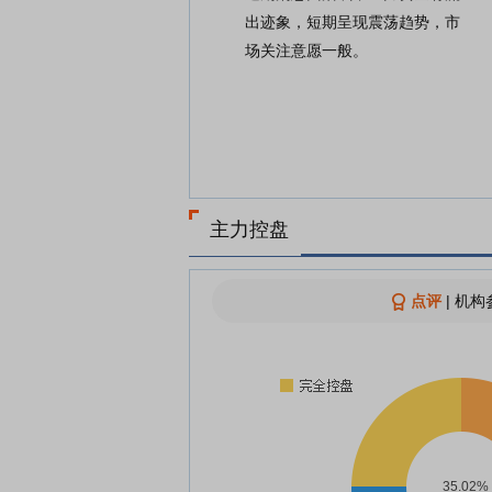
出迹象，短期呈现震荡趋势，市
场关注意愿一般。
主力控盘
点评
|
机构参
35.02%