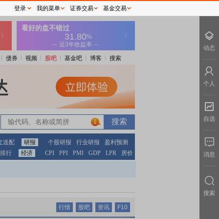
登录
我的菜单
证券交易
基金交易
动态
债券
视频
股吧
基金吧
博客
搜索
个人
自选
1
红送配
研报
个股研报
行业研报
盈利预测
排行
经济
CPI
PPI
PMI
GDP
LPR
房价
消息
搜索
行情
股吧
资讯
F10