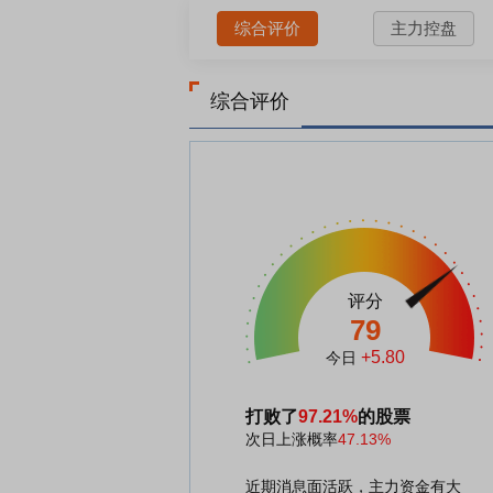
综合评价
主力控盘
综合评价
评分
79
+5.80
今日
打败了
97.21%
的股票
次日上涨概率
47.13%
近期消息面活跃，主力资金有大