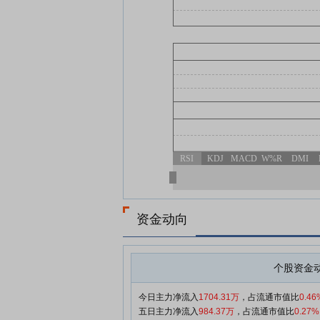
RSI
KDJ
MACD
W%R
DMI
资金动向
个股资金
今日主力净流入
1704.31万
，占流通市值比
0.46
五日主力净流入
984.37万
，占流通市值比
0.27%