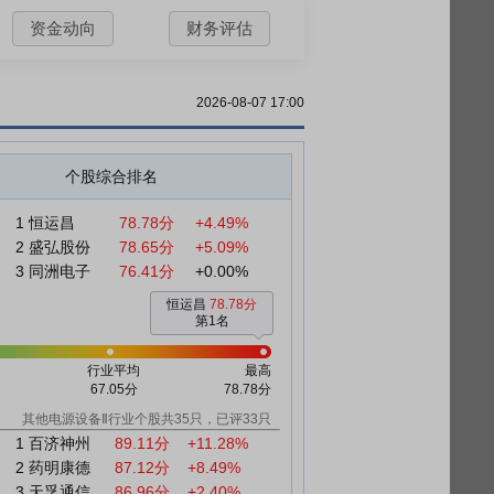
资金动向
财务评估
2026-08-07 17:00
个股综合排名
1
恒运昌
78.78分
+4.49%
2
盛弘股份
78.65分
+5.09%
3
同洲电子
76.41分
+0.00%
恒运昌
78.78分
第1名
行业平均
最高
67.05分
78.78分
其他电源设备Ⅱ行业个股共35只，已评33只
1
百济神州
89.11分
+11.28%
2
药明康德
87.12分
+8.49%
3
天孚通信
86.96分
+2.40%