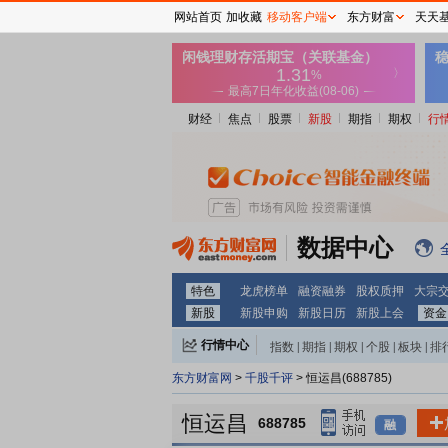
网站首页
加收藏
移动客户端
东方财富
天天
财经
焦点
股票
新股
期指
期权
行
数据中心
特色
龙虎榜单
融资融券
股权质押
大宗
新股
新股申购
新股日历
新股上会
资金
行情中心
指数
|
期指
|
期权
|
个股
|
板块
|
排
东方财富网
>
千股千评
> 恒运昌(688785)
恒运昌
688785
融