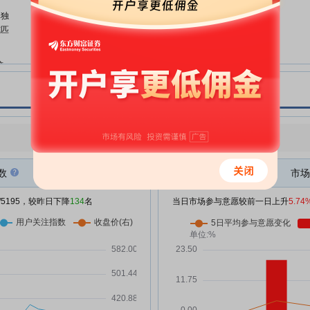
恒运昌:深圳市恒运昌真空技术股
07-13
单独
份有限公司投资者关系活动记录表
或匹
(2026-013)
恒运昌:深圳市恒运昌真空技术股
07-06
较
份有限公司投资者关系活动记录表
(2026-012)
率
恒运昌:深圳市恒运昌真空技术股
06-24
份有限公司投资者关系活动记录表
(2026-011)
季
点评
|
今日用户关注度有所下降，参与意愿有所增强
共约
恒运昌:关于全资子公司开立募集
06-18
资金专项账户并签订募集资金专户
数
市场
存储四方监管协议的公告
投资
/5195，较昨日下降
134
名
当日市场参与意愿较前一日上升
5.74
恒运昌:权益分派实施公告
06-11
恒运昌:深圳市恒运昌真空技术股
06-04
份有限公司投资者关系活动记录表
(2026-010)
恒运昌:深圳市恒运昌真空技术股
05-26
期
份有限公司投资者关系活动记录表
(2026-009)