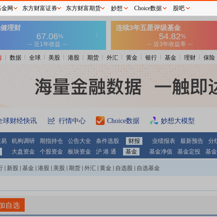
基金网
东方财富证券
东方财富期货
妙想
Choice数据
股吧
情
数据
全球
美股
港股
期货
外汇
黄金
银行
基金
理财
保险
全球财经快讯
行情中心
Choice数据
妙想大模型
交易
机构调研
期指持仓
公告大全
条件选股
财报
业绩报表
最新预告
分
大盘资金
个股资金
板块资金
沪 港 通
基金
基金净值
基金定投
基金
行
|
新股
|
基金
|
港股
|
美股
|
期货
|
外汇
|
黄金
|
自选股
|
自选基金
加自选