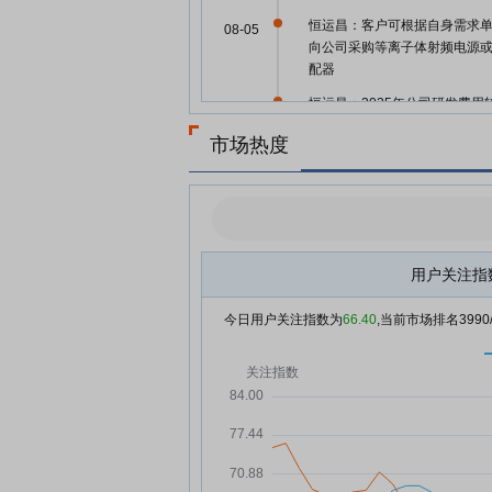
恒运昌：客户可根据自身需求
08-05
向公司采购等离子体射频电源
配器
恒运昌：2025年公司研发费用
08-05
上年同期增长45.01%
市场热度
恒运昌：2025年公司产能利用
08-05
达98.51%
恒运昌：截至公司2026年第一
08-05
度报告披露日，公司在手订单
1.57亿元
用户关注指
【调研快报】恒运昌接待安联
08-05
调研
今日用户关注指数为
66.40
,当前市场排名
3990
恒运昌：融资净偿还651.78万
08-05
元，融资余额1.62亿元
恒运昌：融资净买入448.94万
08-04
元，融资余额1.68亿元
瞄准AI硬件产业链 半年报披露
08-03
公募调研升温