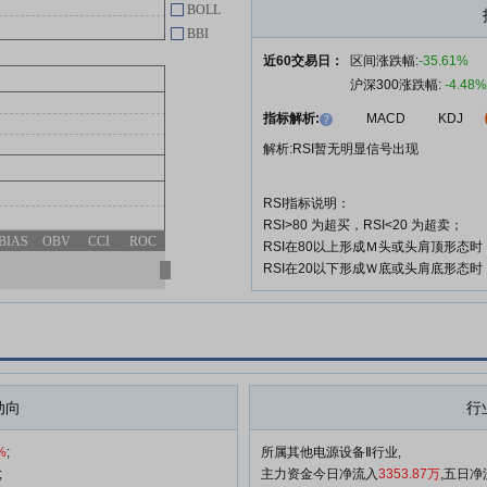
恒运昌:深圳市恒运昌真空技术股
05-08
BOLL
份有限公司投资者关系活动记录表
BBI
(2026-005)
近60交易日：
区间涨跌幅:
-35.61%
恒运昌:深圳市恒运昌真空技术股
04-28
沪深300涨跌幅:
-4.48%
份有限公司网络投票实施细则
指标解析:
MACD
KDJ
恒运昌:关于召开2025年年度股东
04-28
解析:RSI暂无明显信号出现
会的通知
RSI指标说明：
查看更多
RSI>80 为超买，RSI<20 为超卖；
BIAS
OBV
CCI
ROC
RSI在80以上形成Ｍ头或头肩顶形态
RSI在20以下形成Ｗ底或头肩底形态
动向
行
%
;
所属其他电源设备Ⅱ行业,
;
主力资金今日净流入
3353.87万
,五日净