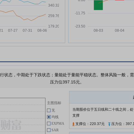
环比
恒运昌:上海市锦天城(深圳)律师事
05-22
务所关于深圳市恒运昌真空技术股
份有限公司2025年年度股东会之
跟
法律意见书
恒运昌:2025年年度股东会决议公
05-22
告
恒运昌:深圳市恒运昌真空技术股
05-20
源无
份有限公司投资者关系活动记录表
使用
(2026-008)
元器
恒运昌:深圳市恒运昌真空技术股
05-13
进元
行状态，中期处于下跌状态；量能处于量能平稳状态。整体风险一般，需要注
份有限公司2025年年度暨2026年
压力位397.15元。
第一季度业绩说明会投资者关系活
率
动记录表(2026-007)
恒运昌:深圳市恒运昌真空技术股
05-13
主图指标
取以
份有限公司投资者关系活动记录表
当期股价位于五日线和二十线之间，处
(2026-006)
无
支撑
均线
恒运昌:2025年年度股东会会议资
05-13
EXPMA
支撑位：220.37元
压力位：397.
料
SAR