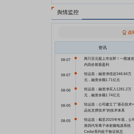
舆情监控
点
资讯
两只百元股上市在即！一图速
08-07
内高价新股盈利
恒运昌：融资净偿还348.84万
08-07
元，融资余额1.71亿元
恒运昌：融资净买入1281.2万
08-06
元，融资余额1.74亿元
恒运昌：公司建立了“基石技术
08-05
品化支撑技术”的技术体系
恒运昌：截至2025年年底，公
08-05
第四代等离子体射频电源系统
Cedar系列处于验证状态