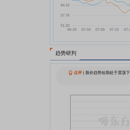
7月份公募机构调研超3200次
08-03
增长16.39%
科创板7月深度回调背后：券商
08-01
投高额浮盈明显缩水
恒运昌：融资净偿还783.59万
08-01
元，融资余额1.64亿元
恒运昌：公司等离子体射频电
趋势研判
07-31
需与同系列的匹配器产品配套
恒运昌：公司目前已确定上游
07-31
件的全国产化方案，将持续推
点评
|
股价趋势短期处于震荡下
器件的全面国产化验证工作
恒运昌：2025年公司产能利用
07-31
达98.51%
恒运昌：公司自研产品主要采
07-31
销定产的生产模式
查看更多