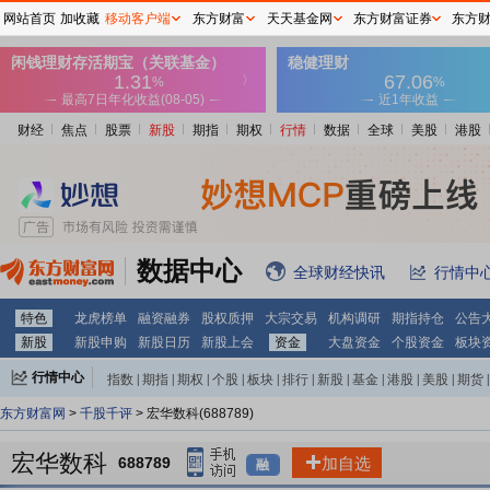
网站首页
加收藏
移动客户端
东方财富
天天基金网
东方财富证券
东方
财经
焦点
股票
新股
期指
期权
行情
数据
全球
美股
港股
数据中心
全球财经快讯
行情中
特色
龙虎榜单
融资融券
股权质押
大宗交易
机构调研
期指持仓
公告
新股
新股申购
新股日历
新股上会
资金
大盘资金
个股资金
板块
行情中心
指数
|
期指
|
期权
|
个股
|
板块
|
排行
|
新股
|
基金
|
港股
|
美股
|
期货
|
外汇
|
黄金
|
自选股
|
自选基金
东方财富网
>
千股千评
> 宏华数科(688789)
宏华数科
688789
加自选
融