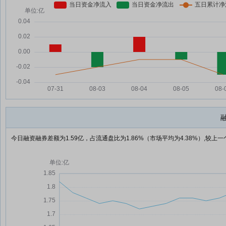
今日融资融券差额为1.59亿，占流通盘比为1.86%（市场平均为4.38%）,较上