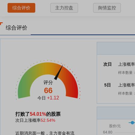
综合评价
主力控盘
舆情监控
综合评价
次日
上涨概
样本数量：
评分
5日
上涨概
66
样本数量：
+1.12
今日
打败了
54.01%
的股票
次日上涨概率
52.54%
近期消息面一般，主力资金有流