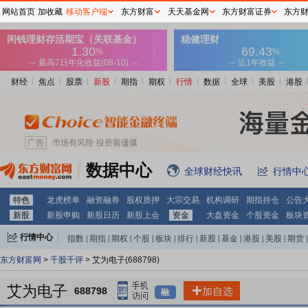
网站首页
加收藏
移动客户端
东方财富
天天基金网
东方财富证券
东方
财经
焦点
股票
新股
期指
期权
行情
数据
全球
美股
港股
数据中心
全球财经快讯
行情中
特色
龙虎榜单
融资融券
股权质押
大宗交易
机构调研
期指持仓
公告
新股
新股申购
新股日历
新股上会
资金
大盘资金
个股资金
板块
行情中心
指数
|
期指
|
期权
|
个股
|
板块
|
排行
|
新股
|
基金
|
港股
|
美股
|
期货
|
外汇
|
黄金
|
自选股
|
自选基金
东方财富网
>
千股千评
> 艾为电子(688798)
艾为电子
688798
加自选
融