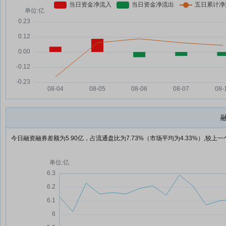
今日融资融券差额为5.90亿，占流通盘比为7.73%（市场平均为4.33%）,较上