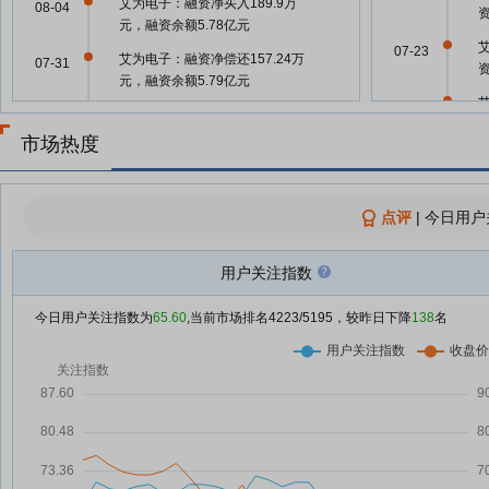
艾为电子：融资净买入189.9万
08-04
元，融资余额5.78亿元
07-23
艾为电子：融资净偿还157.24万
07-31
元，融资余额5.79亿元
07-22
艾为电子：融资净偿还466.28万
07-30
(
元，融资余额5.81亿元
市场热度
07-22
艾为电子：公司通过落实现金分
07-29
红、加强投资者关系管理等方式，
积极维护全体股东的利益
点评
|
今日用户
07-16
艾为电子：关于“艾为转债”预计触
07-29
发转股价格向下修正条件的提示性
用户关注指数
07-09
公告
今日用户关注指数为
65.60
,当前市场排名
4223
/5195，较昨日下降
138
名
艾为电子：融资净买入853.98万
07-29
07-02
元，融资余额5.85亿元
7月以来10家半导体沪企获机构调
07-28
07-01
研 涨价持续性与产能情况受关注
艾为电子：融资净偿还84.85万
07-28
06-27
元，融资余额5.77亿元