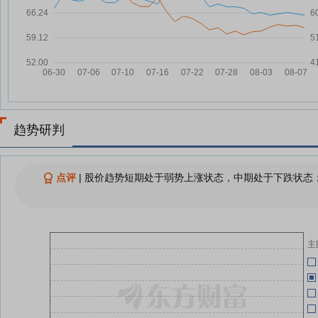
艾为电子：融资净偿还1484.51万
07-25
元，融资余额5.78亿元
06-25
艾为电子：融资净买入444.35万
07-24
元，融资余额5.93亿元
06-22
(
艾为电子：融资净买入289.6万
07-23
日
元，融资余额5.88亿元
06-08
艾为电子：针对上游晶圆厂产能紧
07-22
(
张导致成熟制程代工价格上涨带来
趋势研判
的成本压力，公司通过两项举措积
06-04
极应对
艾为电子：公司通过持续优化产品
点评
|
股价趋势短期处于弱势上涨状态，中期处于下跌状态；
07-22
06-04
矩阵、加速新产品迭代导入，实现
了国内市场份额的相对稳定
艾为电子：公司上海临港车规级测
07-22
05-25
试中心项目已于2026年6月23日
主
正式投产
05-15
艾为电子：公司一季度总费用投入
07-22
为2.01亿元