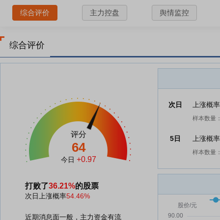
综合评价
主力控盘
舆情监控
综合评价
次日
上涨概
样本数量：
评分
5日
上涨概
64
样本数量：
+0.97
今日
打败了
36.21%
的股票
次日上涨概率
54.46%
近期消息面一般，主力资金有流