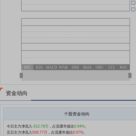
查看更多
RSI
KDJ
MACD
W%R
DMI
BIAS
OBV
CCI
ROC
资金动向
个股资金动向
今日主力净流入
-312.79万
，占流通市值比
0.04%
;
五日主力净流入
508.77万
，占流通市值比
0.07%
;