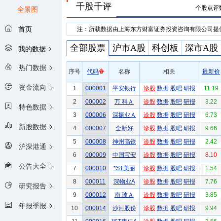
千股千评
个股点评
全景图
首页
注：所载数据由上海东方财富证券投资咨询有限公司提
全部股票
沪市A股
科创板
深市A股
我的数据
热门数据
序号
代码
名称
相关
最新价
资金流向
1
000001
平安银行
诊股
数据
股吧
研报
11.19
2
000002
万 科Ａ
诊股
数据
股吧
研报
3.22
特色数据
3
000006
深振业Ａ
诊股
数据
股吧
研报
6.73
新股数据
4
000007
全新好
诊股
数据
股吧
研报
9.66
5
000008
神州高铁
诊股
数据
股吧
研报
2.42
沪深港通
6
000009
中国宝安
诊股
数据
股吧
研报
8.10
公告大全
7
000010
*ST美丽
诊股
数据
股吧
研报
1.54
8
000011
深物业A
诊股
数据
股吧
研报
7.76
研究报告
9
000012
南 玻Ａ
诊股
数据
股吧
研报
3.85
年报季报
10
000014
沙河股份
诊股
数据
股吧
研报
9.94