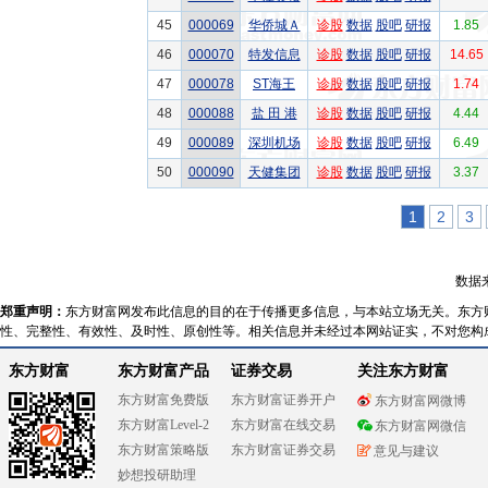
45
000069
华侨城Ａ
诊股
数据
股吧
研报
1.85
46
000070
特发信息
诊股
数据
股吧
研报
14.65
47
000078
ST海王
诊股
数据
股吧
研报
1.74
48
000088
盐 田 港
诊股
数据
股吧
研报
4.44
49
000089
深圳机场
诊股
数据
股吧
研报
6.49
50
000090
天健集团
诊股
数据
股吧
研报
3.37
1
2
3
数据
郑重声明：
东方财富网发布此信息的目的在于传播更多信息，与本站立场无关。东方
性、完整性、有效性、及时性、原创性等。相关信息并未经过本网站证实，不对您构
东方财富
东方财富产品
证券交易
关注东方财富
东方财富免费版
东方财富证券开户
东方财富网微博
东方财富Level-2
东方财富在线交易
东方财富网微信
东方财富策略版
东方财富证券交易
意见与建议
妙想投研助理