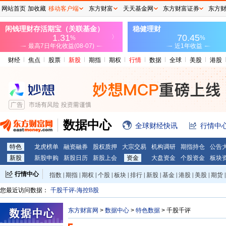
网站首页
加收藏
移动客户端
东方财富
天天基金网
东方财富证券
东方
财经
焦点
股票
新股
期指
期权
行情
数据
全球
美股
港股
数据中心
全球财经快讯
行情中
特色
龙虎榜单
融资融券
股权质押
大宗交易
机构调研
期指持仓
公告
新股
新股申购
新股日历
新股上会
资金
大盘资金
个股资金
板块
行情中心
指数
|
期指
|
期权
|
个股
|
板块
|
排行
|
新股
|
基金
|
港股
|
美股
|
期货
|
外汇
|
黄金
|
自选股
|
自选基金
您最近访问数据：
千股千评-海控B股
东方财富网
>
数据中心
>
特色数据
>
千股千评