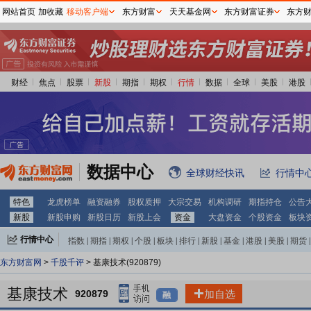
网站首页
加收藏
移动客户端
东方财富
天天基金网
东方财富证券
东方
财经
焦点
股票
新股
期指
期权
行情
数据
全球
美股
港股
数据中心
全球财经快讯
行情中
特色
龙虎榜单
融资融券
股权质押
大宗交易
机构调研
期指持仓
公告
新股
新股申购
新股日历
新股上会
资金
大盘资金
个股资金
板块
行情中心
指数
|
期指
|
期权
|
个股
|
板块
|
排行
|
新股
|
基金
|
港股
|
美股
|
期货
|
外汇
|
黄金
|
自选股
|
自选基金
东方财富网
>
千股千评
> 基康技术(920879)
基康技术
920879
加自选
融