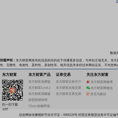
数据
郑重声明：
东方财富网发布此信息的目的在于传播更多信息，与本站立场无关。东方
性、完整性、有效性、及时性、原创性等。相关信息并未经过本网站证实，不对您构
东方财富
东方财富产品
证券交易
关注东方财富
东方财富免费版
东方财富证券开户
东方财富网微博
东方财富Level-2
东方财富在线交易
东方财富网微信
东方财富策略版
东方财富证券交易
意见与建议
妙想投研助理
扫一扫下载
Choice金融终端
APP
信息网络传播视听节目许可证：0908328号 经营证券期货业务许可证编号：91310