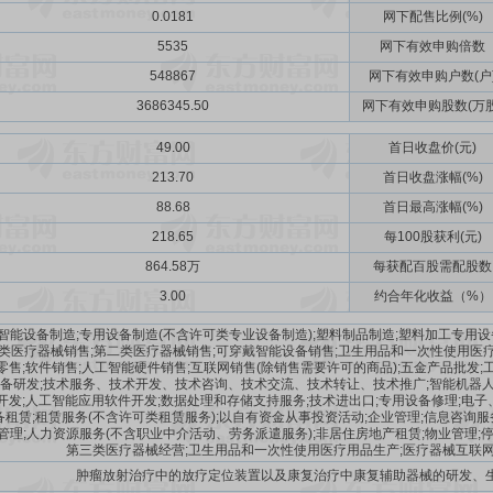
0.0181
网下配售比例(%)
5535
网下有效申购倍数
548867
网下有效申购户数(户
3686345.50
网下有效申购股数(万股
49.00
首日收盘价(元)
213.70
首日收盘涨幅(%)
88.68
首日最高涨幅(%)
218.65
每100股获利(元)
864.58万
每获配百股需配股数
3.00
约合年化收益（%）
智能设备制造;专用设备制造(不含许可类专业设备制造);塑料制品制造;塑料加工专用设
一类医疗器械销售;第二类医疗器械销售;可穿戴智能设备销售;卫生用品和一次性使用医
零售;软件销售;人工智能硬件销售;互联网销售(除销售需要许可的商品);五金产品批发;
设备研发;技术服务、技术开发、技术咨询、技术交流、技术转让、技术推广;智能机器
开发;人工智能应用软件开发;数据处理和存储支持服务;技术进出口;专用设备修理;电子、
租赁;租赁服务(不含许可类租赁服务);以自有资金从事投资活动;企业管理;信息咨询服
管理;人力资源服务(不含职业中介活动、劳务派遣服务);非居住房地产租赁;物业管理;
第三类医疗器械经营;卫生用品和一次性使用医疗用品生产;医疗器械互联
肿瘤放射治疗中的放疗定位装置以及康复治疗中康复辅助器械的研发、