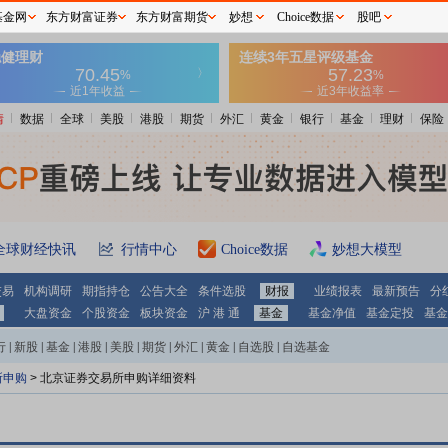
基金网
东方财富证券
东方财富期货
妙想
Choice数据
股吧
情
数据
全球
美股
港股
期货
外汇
黄金
银行
基金
理财
保险
全球财经快讯
行情中心
Choice数据
妙想大模型
交易
机构调研
期指持仓
公告大全
条件选股
财报
业绩报表
最新预告
分
大盘资金
个股资金
板块资金
沪 港 通
基金
基金净值
基金定投
基金
行
|
新股
|
基金
|
港股
|
美股
|
期货
|
外汇
|
黄金
|
自选股
|
自选基金
所申购
> 北京证券交易所申购详细资料