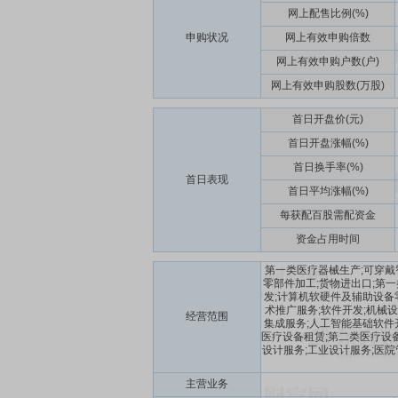
网上配售比例(%)
申购状况
网上有效申购倍数
网上有效申购户数(户)
网上有效申购股数(万股)
首日开盘价(元)
首日开盘涨幅(%)
首日换手率(%)
首日表现
首日平均涨幅(%)
每获配百股需配资金
资金占用时间
第一类医疗器械生产;可穿戴
零部件加工;货物进出口;第
发;计算机软硬件及辅助设备
术推广服务;软件开发;机械
经营范围
集成服务;人工智能基础软件
医疗设备租赁;第二类医疗设备
设计服务;工业设计服务;医院
主营业务