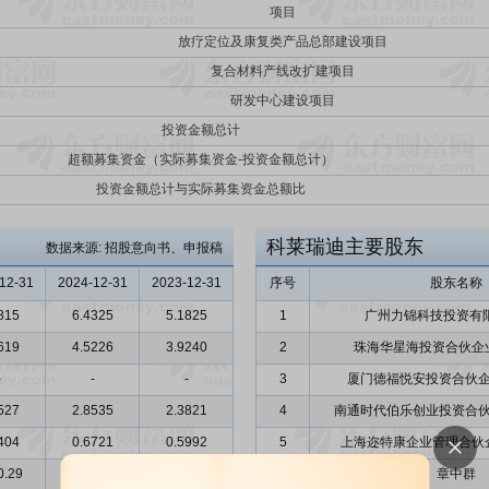
项目
放疗定位及康复类产品总部建设项目
复合材料产线改扩建项目
研发中心建设项目
投资金额总计
超额募集资金（实际募集资金-投资金额总计）
投资金额总计与实际募集资金总额比
科莱瑞迪主要股东
数据来源: 招股意向书、申报稿
12-31
2024-12-31
2023-12-31
序号
股东名称
815
6.4325
5.1825
1
广州力锦科技投资有
619
4.5226
3.9240
2
珠海华星海投资合伙企业
-
-
-
3
厦门德福悦安投资合伙企
527
2.8535
2.3821
4
南通时代伯乐创业投资合伙
404
0.6721
0.5992
5
上海迩特康企业管理合伙企
0.29
7090.29
6830.92
6
章中群