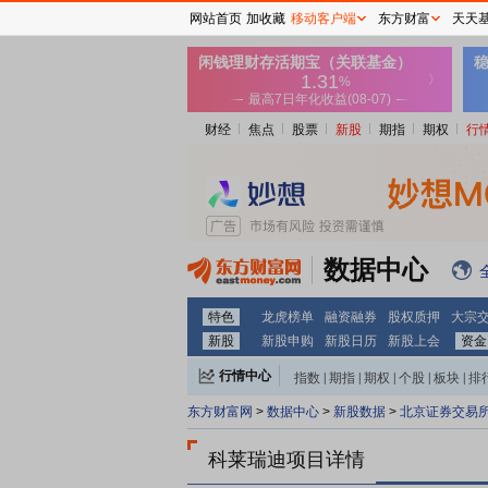
网站首页
加收藏
移动客户端
东方财富
天天
财经
焦点
股票
新股
期指
期权
行
数据中心
特色
龙虎榜单
融资融券
股权质押
大宗
新股
新股申购
新股日历
新股上会
资金
行情中心
指数
|
期指
|
期权
|
个股
|
板块
|
排
东方财富网
>
数据中心
>
新股数据
>
北京证券交易
科莱瑞迪项目详情