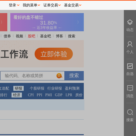
登录
我的菜单
证券交易
基金交易
动态
债券
视频
股吧
基金吧
博客
搜索
个人
自选
0
红送配
研报
个股研报
行业研报
盈利预测
排行
经济
CPI
PPI
PMI
GDP
LPR
房价
消息
搜索