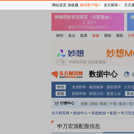
网站首页
加收藏
移动客户端
东方财富
天天
财经
焦点
股票
新股
期指
期权
行
数据中心
特色
龙虎榜单
融资融券
股权质押
大宗
新股
新股申购
新股日历
新股上会
资金
行情中心
指数
|
期指
|
期权
|
个股
|
板块
|
排
东方财富网
>
数据中心
>
新股数据
>
配股
>
申万宏
申万宏源配股信息