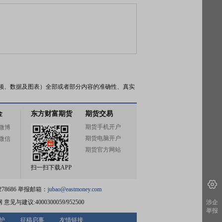
频、数据及图表）全部或者部分内容的准确性、真实
金
东方财富期货
期货交易
期货手机开户
微博
期货电脑开户
微信
期货官方网站
扫一扫下载APP
78686 举报邮箱：
jubao@eastmoney.com
网
意见与建议:4000300059/952500
涉企
举报
护
征稿启事
友情链接