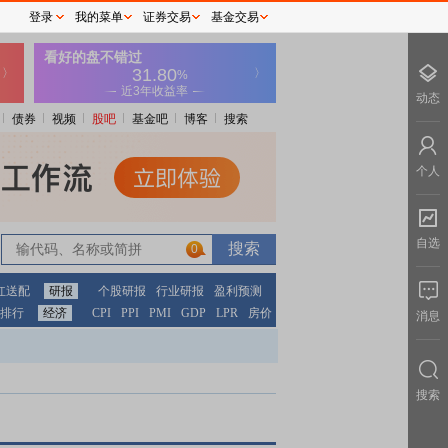
登录
我的菜单
证券交易
基金交易
动态
债券
视频
股吧
基金吧
博客
搜索
个人
自选
0
红送配
研报
个股研报
行业研报
盈利预测
排行
经济
CPI
PPI
PMI
GDP
LPR
房价
消息
搜索