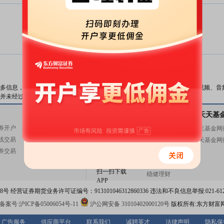
暂无数据
数据来源：
东方财富Choice数据
多信息，与本站立场无关。东方财富网不保证该信息（包括但不限于文字、视频、音
并未经过本网站证实，不对您构成任何投资建议，据此操作，风险自担。
关注东方财富
天天基金
基金交易
关注天天基
券开户
基金开户
东方财富网微博
天天基金网
线交易
基金交易
东方财富网微信
天天基金网
券交易
活期宝
意见与建议
基金产品
扫一扫下载
稳健理财
APP
 经营证券期货业务许可证编号：913101046312860336 违法和不良信息举报:021-612
案号:沪ICP备05006054号-11
沪公网安备 31010402000120号
版权所有:东方财富
广告服务
供应商平台
联系我们
诚聘英才
法律声明
隐私保