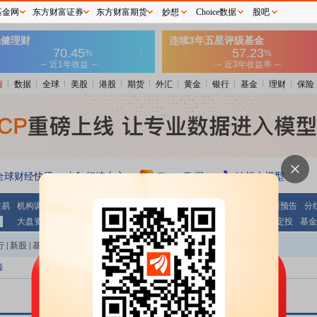
基金网
东方财富证券
东方财富期货
妙想
Choice数据
股吧
情
数据
全球
美股
港股
期货
外汇
黄金
银行
基金
理财
保险
全球财经快讯
行情中心
Choice数据
妙想大模型
交易
机构调研
期指持仓
公告大全
条件选股
财报
业绩报表
最新预告
分
大盘资金
个股资金
板块资金
沪 港 通
基金
基金净值
基金定投
基金
行
|
新股
|
基金
|
港股
|
美股
|
期货
|
外汇
|
黄金
|
自选股
|
自选基金
源