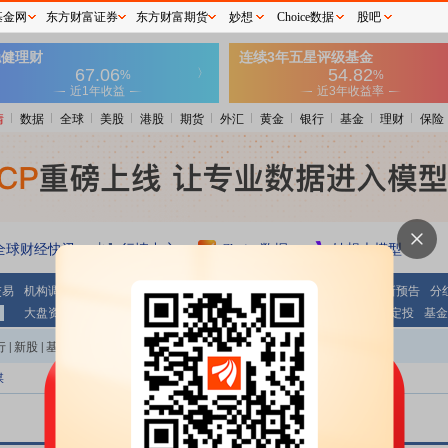
基金网
东方财富证券
东方财富期货
妙想
Choice数据
股吧
情
数据
全球
美股
港股
期货
外汇
黄金
银行
基金
理财
保险
全球财经快讯
行情中心
Choice数据
妙想大模型
交易
机构调研
期指持仓
公告大全
条件选股
财报
业绩报表
最新预告
分
大盘资金
个股资金
板块资金
沪 港 通
基金
基金净值
基金定投
基金
行
|
新股
|
基金
|
港股
|
美股
|
期货
|
外汇
|
黄金
|
自选股
|
自选基金
媒