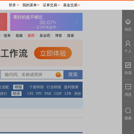
登录
我的菜单
证券交易
基金交易
动态
债券
视频
股吧
基金吧
博客
搜索
个人
自选
0
红送配
研报
个股研报
行业研报
盈利预测
排行
经济
CPI
PPI
PMI
GDP
LPR
房价
消息
搜索