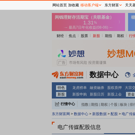
网站首页
加收藏
移动客户端
东方财富
天天
财经
焦点
股票
新股
期指
期权
行
数据中心
特色
龙虎榜单
融资融券
股权质押
大宗
新股
新股申购
新股日历
新股上会
资金
行情中心
指数
|
期指
|
期权
|
个股
|
板块
|
排
东方财富网
>
数据中心
>
新股数据
>
配股
>
电广传
电广传媒配股信息