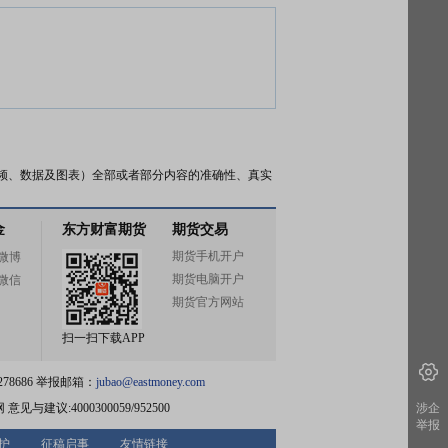
频、数据及图表）全部或者部分内容的准确性、真实
金
东方财富期货
期货交易
期货手机开户
微博
期货电脑开户
微信
期货官方网站
扫一扫下载APP
78686 举报邮箱：
jubao@eastmoney.com
网
意见与建议:4000300059/952500
涉企
举报
护
征稿启事
友情链接