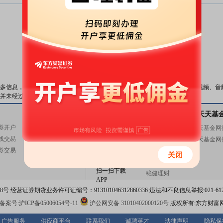
暂无数据
数据来源：
东方财富Choice数据
多信息，与本站立场无关。东方财富网不保证该信息（包括但不限于文字、视频、音
并未经过本网站证实，不对您构成任何投资建议，据此操作，风险自担。
关注东方财富
天天基金
基金交易
关注天天基
券开户
基金开户
东方财富网微博
天天基金网
线交易
基金交易
东方财富网微信
天天基金网
券交易
活期宝
意见与建议
基金产品
扫一扫下载
稳健理财
APP
 经营证券期货业务许可证编号：913101046312860336 违法和不良信息举报:021-612
案号:沪ICP备05006054号-11
沪公网安备 31010402000120号
版权所有:东方财富
广告服务
供应商平台
联系我们
诚聘英才
法律声明
隐私保