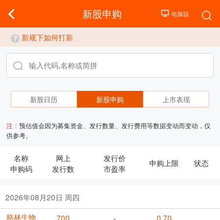
新股申购
新规下如何打新
新股日历
新股申购
上市表现
注：
预估值会因为募集资金、发行数量、发行费用等数据变动而变动，仅
供参考。
名称
网上
发行价
申购上限
状态
申购码
发行数
市盈率
2026年08月20日 周四
格林生物
700
0.70
-