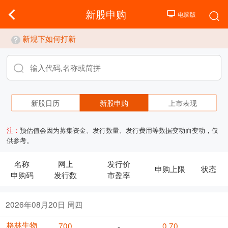
新股申购
新规下如何打新
新股日历
新股申购
上市表现
注：
预估值会因为募集资金、发行数量、发行费用等数据变动而变动，仅
供参考。
名称
网上
发行价
申购上限
状态
申购码
发行数
市盈率
2026年08月20日 周四
格林生物
700
0.70
-