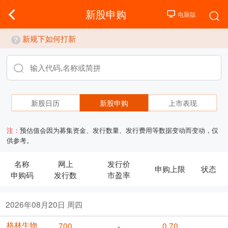
新股申购
新规下如何打新
新股日历
新股申购
上市表现
注：
预估值会因为募集资金、发行数量、发行费用等数据变动而变动，仅
供参考。
名称
网上
发行价
申购上限
状态
申购码
发行数
市盈率
2026年08月20日 周四
格林生物
700
0.70
-