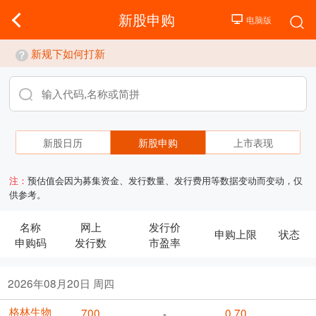
新股申购
新规下如何打新
新股日历
新股申购
上市表现
注：
预估值会因为募集资金、发行数量、发行费用等数据变动而变动，仅
供参考。
名称
网上
发行价
申购上限
状态
申购码
发行数
市盈率
2026年08月20日 周四
格林生物
700
0.70
-