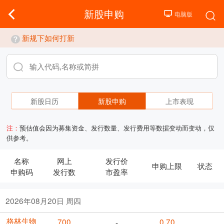
新股申购
新规下如何打新
新股日历
新股申购
上市表现
注：
预估值会因为募集资金、发行数量、发行费用等数据变动而变动，仅
供参考。
名称
网上
发行价
申购上限
状态
申购码
发行数
市盈率
2026年08月20日 周四
格林生物
700
0.70
-