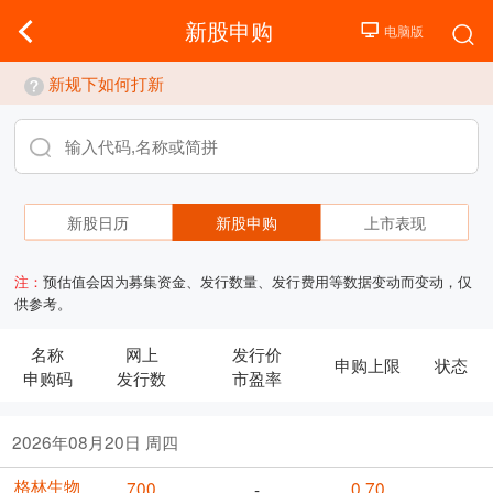
新股申购
新规下如何打新
新股日历
新股申购
上市表现
注：
预估值会因为募集资金、发行数量、发行费用等数据变动而变动，仅
供参考。
名称
网上
发行价
申购上限
状态
申购码
发行数
市盈率
2026年08月20日 周四
格林生物
700
0.70
-