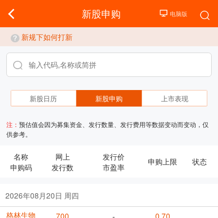
新股申购
新规下如何打新
新股日历
新股申购
上市表现
注：
预估值会因为募集资金、发行数量、发行费用等数据变动而变动，仅
供参考。
名称
网上
发行价
申购上限
状态
申购码
发行数
市盈率
2026年08月20日 周四
格林生物
700
0.70
-