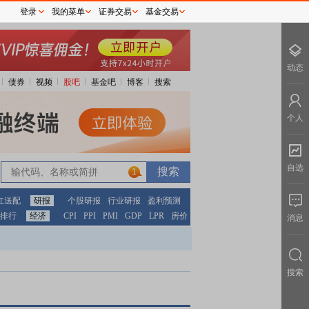
登录
我的菜单
证券交易
基金交易
动态
债券
视频
股吧
基金吧
博客
搜索
个人
自选
1
红送配
研报
个股研报
行业研报
盈利预测
排行
经济
CPI
PPI
PMI
GDP
LPR
房价
消息
搜索