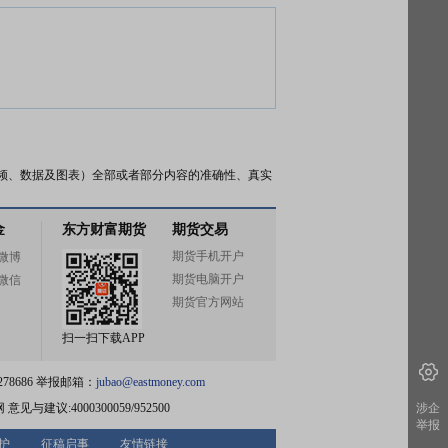
频、数据及图表）全部或者部分内容的准确性、真实
金
东方财富期货
期货交易
期货手机开户
微博
期货电脑开户
微信
期货官方网站
扫一扫下载APP
78686 举报邮箱：
jubao@eastmoney.com
网
意见与建议:4000300059/952500
涉企
举报
护
征稿启事
友情链接