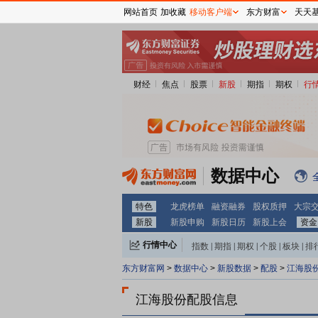
网站首页
加收藏
移动客户端
东方财富
天天
财经
焦点
股票
新股
期指
期权
行
数据中心
特色
龙虎榜单
融资融券
股权质押
大宗
新股
新股申购
新股日历
新股上会
资金
行情中心
指数
|
期指
|
期权
|
个股
|
板块
|
排
东方财富网
>
数据中心
>
新股数据
>
配股
>
江海股
江海股份配股信息