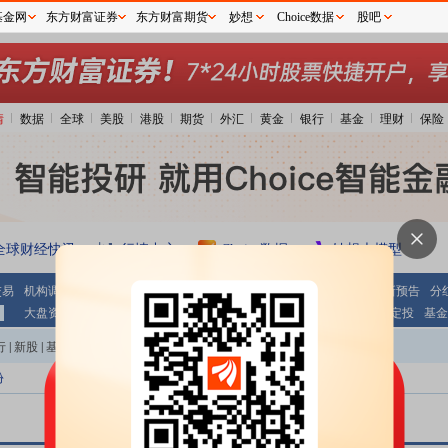
基金网
东方财富证券
东方财富期货
妙想
Choice数据
股吧
情
数据
全球
美股
港股
期货
外汇
黄金
银行
基金
理财
保险
全球财经快讯
行情中心
Choice数据
妙想大模型
交易
机构调研
期指持仓
公告大全
条件选股
财报
业绩报表
最新预告
分
大盘资金
个股资金
板块资金
沪 港 通
基金
基金净值
基金定投
基金
行
|
新股
|
基金
|
港股
|
美股
|
期货
|
外汇
|
黄金
|
自选股
|
自选基金
份