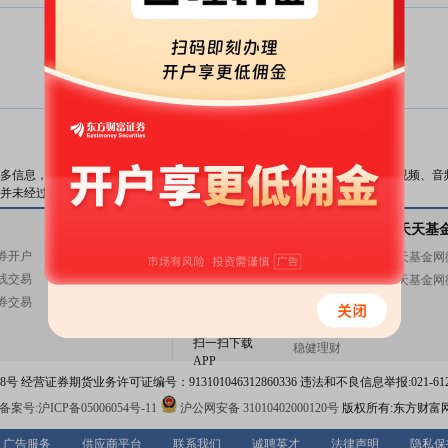
暂无数据
数据来源：
东方财富Choice数据
多信息，与本站立场无关。东方财富网不保证该信息（包括但不限于文字、视频、音
并未经过本网站证实，不对您构成任何投资建议，据此操作，风险自担。
关注东方财富
天天基金
基金交易
关注天天基
券开户
基金开户
东方财富网微博
天天基金网
线交易
基金交易
东方财富网微信
天天基金网
券交易
活期宝
意见与建议
基金产品
扫一扫下载
稳健理财
APP
 经营证券期货业务许可证编号：913101046312860336 违法和不良信息举报:021-612
案号:沪ICP备05006054号-11
沪公网安备 31010402000120号
版权所有:东方财富
广告服务
供应商平台
联系我们
诚聘英才
法律声明
隐私保