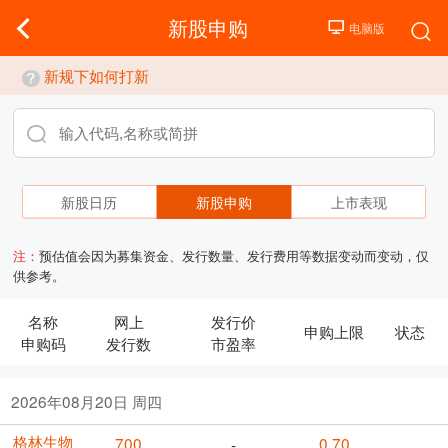
新股申购
新规下如何打新
新股日历
新股申购
上市表现
注：
预估值会因为募集资金、发行数量、发行费用等数据变动而变动，仅
供参考。
名称
网上
发行价
申购上限
状态
申购码
发行数
市盈率
2026年08月20日 周四
格林生物
700
0.70
-