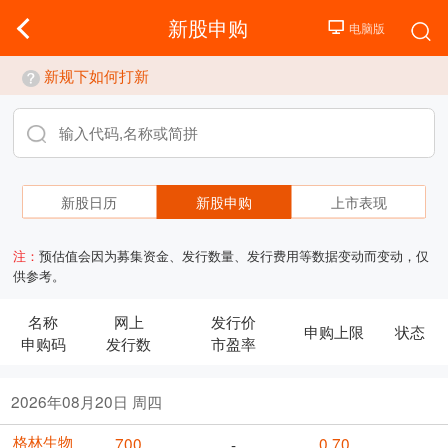
新股申购
新规下如何打新
新股日历
新股申购
上市表现
注：
预估值会因为募集资金、发行数量、发行费用等数据变动而变动，仅
供参考。
名称
网上
发行价
申购上限
状态
申购码
发行数
市盈率
2026年08月20日 周四
格林生物
700
0.70
-