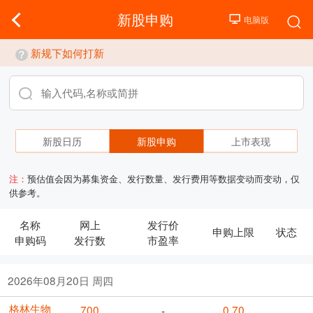
新股申购
新规下如何打新
新股日历
新股申购
上市表现
注：
预估值会因为募集资金、发行数量、发行费用等数据变动而变动，仅
供参考。
名称
网上
发行价
申购上限
状态
申购码
发行数
市盈率
2026年08月20日 周四
格林生物
700
0.70
-