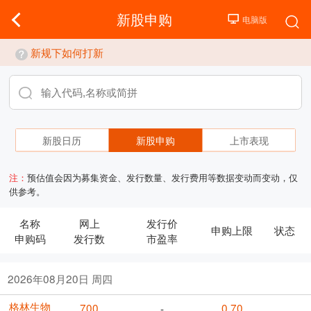
新股申购
新规下如何打新
新股日历
新股申购
上市表现
注：
预估值会因为募集资金、发行数量、发行费用等数据变动而变动，仅
供参考。
名称
网上
发行价
申购上限
状态
申购码
发行数
市盈率
2026年08月20日 周四
格林生物
700
0.70
-