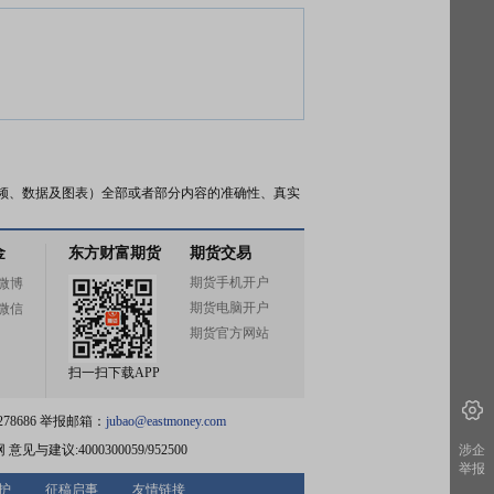
频、数据及图表）全部或者部分内容的准确性、真实
金
东方财富期货
期货交易
期货手机开户
微博
期货电脑开户
微信
期货官方网站
扫一扫下载APP
78686 举报邮箱：
jubao@eastmoney.com
网
意见与建议:4000300059/952500
涉企
举报
护
征稿启事
友情链接