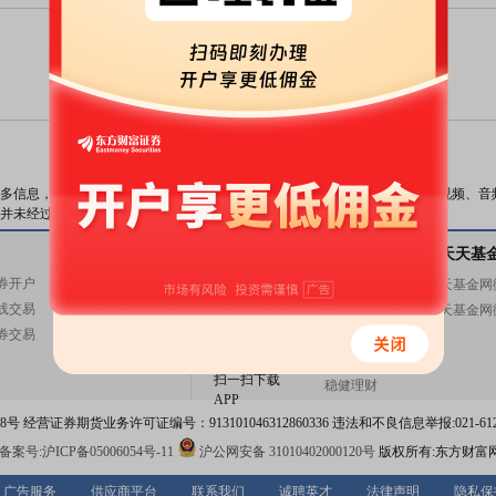
暂无数据
数据来源：
东方财富Choice数据
多信息，与本站立场无关。东方财富网不保证该信息（包括但不限于文字、视频、音
并未经过本网站证实，不对您构成任何投资建议，据此操作，风险自担。
关注东方财富
天天基金
基金交易
关注天天基
券开户
基金开户
东方财富网微博
天天基金网
线交易
基金交易
东方财富网微信
天天基金网
券交易
活期宝
意见与建议
基金产品
扫一扫下载
稳健理财
APP
 经营证券期货业务许可证编号：913101046312860336 违法和不良信息举报:021-612
案号:沪ICP备05006054号-11
沪公网安备 31010402000120号
版权所有:东方财富
广告服务
供应商平台
联系我们
诚聘英才
法律声明
隐私保