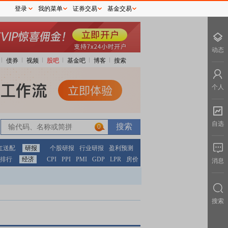
登录
我的菜单
证券交易
基金交易
动态
债券
视频
股吧
基金吧
博客
搜索
个人
自选
0
红送配
研报
个股研报
行业研报
盈利预测
排行
经济
CPI
PPI
PMI
GDP
LPR
房价
消息
搜索