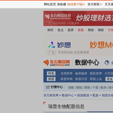
网站首页
加收藏
移动客户端
东方财富
天天
财经
焦点
股票
新股
期指
期权
行
数据中心
特色
龙虎榜单
融资融券
股权质押
大宗
新股
新股申购
新股日历
新股上会
资金
行情中心
指数
|
期指
|
期权
|
个股
|
板块
|
排
东方财富网
>
数据中心
>
新股数据
>
配股
>
瑞普生
瑞普生物配股信息