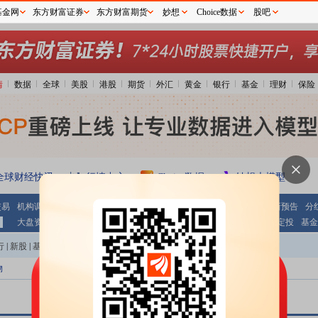
基金网
东方财富证券
东方财富期货
妙想
Choice数据
股吧
情
数据
全球
美股
港股
期货
外汇
黄金
银行
基金
理财
保险
全球财经快讯
行情中心
Choice数据
妙想大模型
交易
机构调研
期指持仓
公告大全
条件选股
财报
业绩报表
最新预告
分
大盘资金
个股资金
板块资金
沪 港 通
基金
基金净值
基金定投
基金
行
|
新股
|
基金
|
港股
|
美股
|
期货
|
外汇
|
黄金
|
自选股
|
自选基金
物