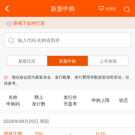
新股申购
新规下如何打新
新股日历
新股申购
上市表现
注：
预估值会因为募集资金、发行数量、发行费用等数据变动而变动，仅
供参考。
名称
网上
发行价
申购上限
状态
申购码
发行数
市盈率
2026年08月20日 周四
格林生物
700
0.70
-