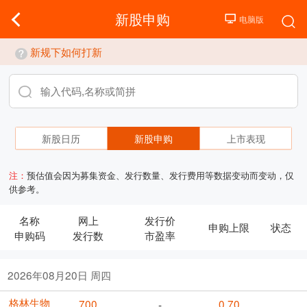
新股申购
新规下如何打新
新股日历
新股申购
上市表现
注：
预估值会因为募集资金、发行数量、发行费用等数据变动而变动，仅
供参考。
名称
网上
发行价
申购上限
状态
申购码
发行数
市盈率
2026年08月20日 周四
格林生物
700
0.70
-