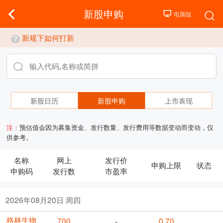
新股申购
新规下如何打新
新股日历
新股申购
上市表现
注：
预估值会因为募集资金、发行数量、发行费用等数据变动而变动，仅
供参考。
名称
网上
发行价
申购上限
状态
申购码
发行数
市盈率
2026年08月20日 周四
格林生物
700
0.70
-