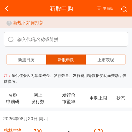
新股申购
新规下如何打新
新股日历
新股申购
上市表现
注：
预估值会因为募集资金、发行数量、发行费用等数据变动而变动，仅
供参考。
名称
网上
发行价
申购上限
状态
申购码
发行数
市盈率
2026年08月20日 周四
格林生物
700
0.70
-