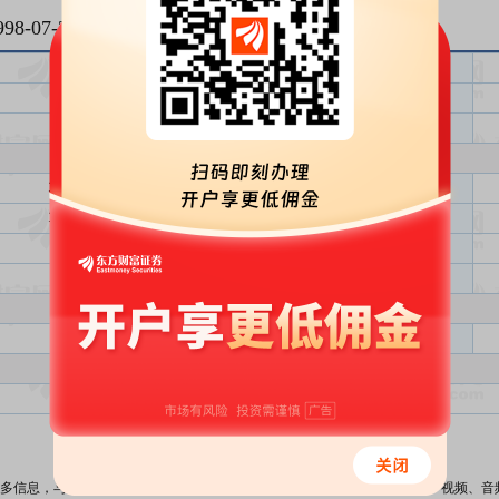
998-07-30
)
-
配售简称
600064
股票简称
2.50
配股价格(元)
1998-08-12
实际配售数量(万股)
1998-08-13
实际募资总额(万元)
-
实际募资净额(万元)
-
17520.00
配股后总股本(万股)
余额包销
数据来源：
东方财富Choice数据
多信息，与本站立场无关。东方财富网不保证该信息（包括但不限于文字、视频、音