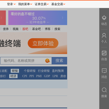
登录
我的菜单
证券交易
基金交易
动态
债券
视频
股吧
基金吧
博客
搜索
个人
自选
0
红送配
研报
个股研报
行业研报
盈利预测
排行
经济
CPI
PPI
PMI
GDP
LPR
房价
消息
搜索