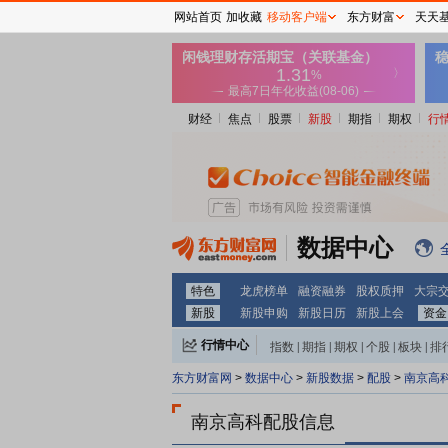
网站首页
加收藏
移动客户端
东方财富
天天
财经
焦点
股票
新股
期指
期权
行
数据中心
特色
龙虎榜单
融资融券
股权质押
大宗
新股
新股申购
新股日历
新股上会
资金
行情中心
指数
|
期指
|
期权
|
个股
|
板块
|
排
东方财富网
>
数据中心
>
新股数据
>
配股
>
南京高
南京高科配股信息