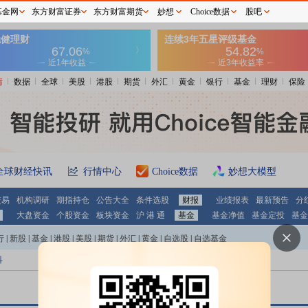
基金网
东方财富证券
东方财富期货
妙想
Choice数据
股吧
情
数据
全球
美股
港股
期货
外汇
黄金
银行
基金
理财
保险
全球财经快讯
行情中心
Choice数据
妙想大模型
交易
机构调研
期指持仓
公告大全
条件选股
财报
业绩报表
最新预告
分
大盘资金
个股资金
板块资金
沪 港 通
基金
基金净值
基金定投
基金
行
|
新股
|
基金
|
港股
|
美股
|
期货
|
外汇
|
黄金
|
自选股
|
自选基金
科