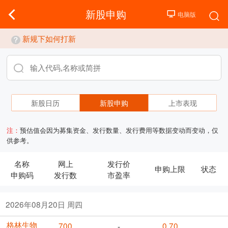
新股申购
新规下如何打新
新股日历
新股申购
上市表现
注：
预估值会因为募集资金、发行数量、发行费用等数据变动而变动，仅
供参考。
名称
网上
发行价
申购上限
状态
申购码
发行数
市盈率
2026年08月20日 周四
格林生物
700
0.70
-