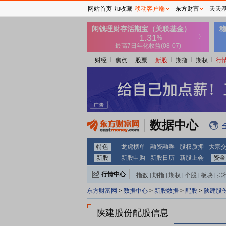
网站首页
加收藏
移动客户端
东方财富
天天
财经
焦点
股票
新股
期指
期权
行
数据中心
特色
龙虎榜单
融资融券
股权质押
大宗
新股
新股申购
新股日历
新股上会
资金
行情中心
指数
|
期指
|
期权
|
个股
|
板块
|
排
东方财富网
>
数据中心
>
新股数据
>
配股
>
陕建股
陕建股份配股信息