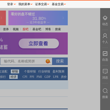
登录
我的菜单
证券交易
基金交易
动态
债券
视频
股吧
基金吧
博客
搜索
个人
自选
0
红送配
研报
个股研报
行业研报
盈利预测
排行
经济
CPI
PPI
PMI
GDP
LPR
房价
消息
搜索