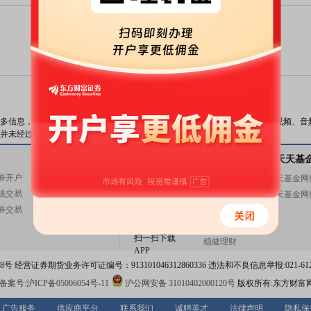
暂无数据
数据来源：
东方财富Choice数据
多信息，与本站立场无关。东方财富网不保证该信息（包括但不限于文字、视频、音
并未经过本网站证实，不对您构成任何投资建议，据此操作，风险自担。
关注东方财富
天天基金
基金交易
关注天天基
券开户
基金开户
东方财富网微博
天天基金网
线交易
基金交易
东方财富网微信
天天基金网
券交易
活期宝
意见与建议
基金产品
扫一扫下载
稳健理财
APP
 经营证券期货业务许可证编号：913101046312860336 违法和不良信息举报:021-612
案号:沪ICP备05006054号-11
沪公网安备 31010402000120号
版权所有:东方财富
广告服务
供应商平台
联系我们
诚聘英才
法律声明
隐私保