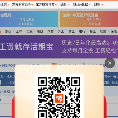
基金网
东方财富证券
东方财富期货
妙想
Choice数据
股吧
情
数据
全球
美股
港股
期货
外汇
黄金
银行
基金
理财
保险
全球财经快讯
行情中心
Choice数据
妙想大模型
交易
机构调研
期指持仓
公告大全
条件选股
财报
业绩报表
最新预告
分
大盘资金
个股资金
板块资金
沪 港 通
基金
基金净值
基金定投
基金
行
|
新股
|
基金
|
港股
|
美股
|
期货
|
外汇
|
黄金
|
自选股
|
自选基金
份