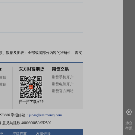
频、数据及图表）全部或者部分内容的准确性、真实
金
东方财富期货
期货交易
期货手机开户
微博
期货电脑开户
微信
期货官方网站
扫一扫下载APP
78686 举报邮箱：
jubao@eastmoney.com
网
意见与建议:4000300059/952500
涉企
举报
护
征稿启事
友情链接