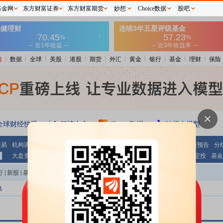
基金网
东方财富证券
东方财富期货
妙想
Choice数据
股吧
情
数据
全球
美股
港股
期货
外汇
黄金
银行
基金
理财
保险
全球财经快讯
行情中心
Choice数据
妙想大模型
交易
机构调研
期指持仓
公告大全
条件选股
财报
业绩报表
最新预告
分
大盘资金
个股资金
板块资金
沪 港 通
基金
基金净值
基金定投
基金
行
|
新股
|
基金
|
港股
|
美股
|
期货
|
外汇
|
黄金
|
自选股
|
自选基金
电