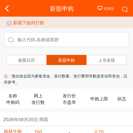
新股申购
新规下如何打新
新股日历
新股申购
上市表现
注：
预估值会因为募集资金、发行数量、发行费用等数据变动而变动，仅
供参考。
名称
网上
发行价
申购上限
状态
申购码
发行数
市盈率
2026年08月20日 周四
格林生物
700
0.70
-