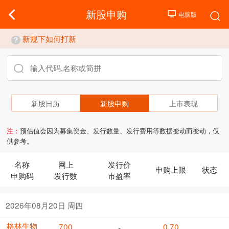
新股申购
新规下如何打新
新股日历
新股申购
上市表现
注：
预估值会因为募集资金、发行数量、发行费用等数据变动而变动，仅
供参考。
名称
网上
发行价
申购上限
状态
申购码
发行数
市盈率
2026年08月20日 周四
格林生物
700
0.70
-