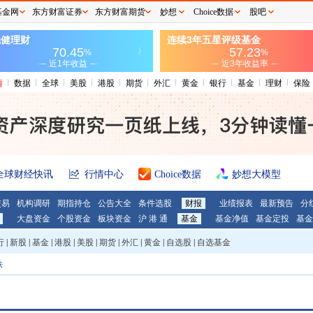
基金网
东方财富证券
东方财富期货
妙想
Choice数据
股吧
情
数据
全球
美股
港股
期货
外汇
黄金
银行
基金
理财
保险
全球财经快讯
行情中心
Choice数据
妙想大模型
交易
机构调研
期指持仓
公告大全
条件选股
财报
业绩报表
最新预告
分
大盘资金
个股资金
板块资金
沪 港 通
基金
基金净值
基金定投
基金
行
|
新股
|
基金
|
港股
|
美股
|
期货
|
外汇
|
黄金
|
自选股
|
自选基金
铁