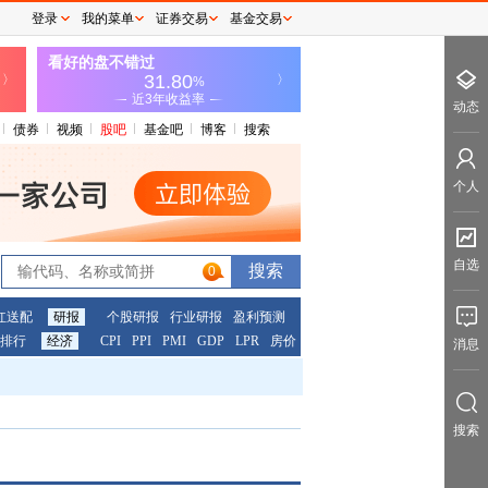
登录
我的菜单
证券交易
基金交易
动态
债券
视频
股吧
基金吧
博客
搜索
个人
自选
0
红送配
研报
个股研报
行业研报
盈利预测
排行
经济
CPI
PPI
PMI
GDP
LPR
房价
消息
搜索