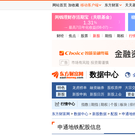
网站首页
加收藏
移动客户端
东方财富
天天
财经
焦点
股票
新股
期指
期权
行
数据中心
特色
龙虎榜单
融资融券
股权质押
大宗
新股
新股申购
新股日历
新股上会
资金
行情中心
指数
|
期指
|
期权
|
个股
|
板块
|
排
东方财富网
>
数据中心
>
新股数据
>
配股
>
申通地
申通地铁配股信息