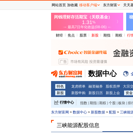
网站首页
加收藏
移动客户端
东方财富
天天
财经
焦点
股票
新股
期指
期权
行
数据中心
特色
龙虎榜单
融资融券
股权质押
大宗
新股
新股申购
新股日历
新股上会
资金
行情中心
指数
|
期指
|
期权
|
个股
|
板块
|
排
东方财富网
>
数据中心
>
新股数据
>
配股
>
三峡能
三峡能源配股信息