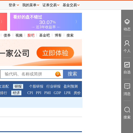
登录
我的菜单
证券交易
基金交易
动态
债券
视频
股吧
基金吧
博客
搜索
个人
自选
0
红送配
研报
个股研报
行业研报
盈利预测
排行
经济
CPI
PPI
PMI
GDP
LPR
房价
消息
搜索