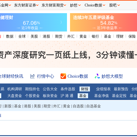
基金网
东方财富证券
东方财富期货
妙想
Choice数据
股吧
情
数据
全球
美股
港股
期货
外汇
黄金
银行
基金
理财
保险
全球财经快讯
行情中心
Choice数据
妙想大模型
交易
机构调研
期指持仓
公告大全
条件选股
财报
业绩报表
最新预告
分
大盘资金
个股资金
板块资金
沪 港 通
基金
基金净值
基金定投
基金
行
|
新股
|
基金
|
港股
|
美股
|
期货
|
外汇
|
黄金
|
自选股
|
自选基金
源