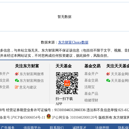
暂无数据
数据来源：
东方财富Choice数据
多信息，与本站立场无关。东方财富网不保证该信息（包括但不限于文字、视频、音
并未经过本网站证实，不对您构成任何投资建议，据此操作，风险自担。
关注东方财富
天天基金
基金交易
关注天天基
券开户
基金开户
东方财富网微博
天天基金网
线交易
基金交易
东方财富网微信
天天基金网
券交易
活期宝
意见与建议
基金产品
扫一扫下载
稳健理财
APP
 经营证券期货业务许可证编号：913101046312860336 违法和不良信息举报:021-612
案号:沪ICP备05006054号-11
沪公网安备 31010402000120号
版权所有:东方财富
广告服务
供应商平台
联系我们
诚聘英才
法律声明
隐私保