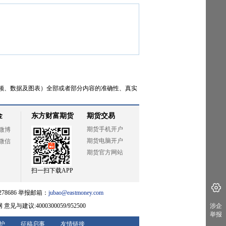
频、数据及图表）全部或者部分内容的准确性、真实
金
东方财富期货
期货交易
期货手机开户
微博
期货电脑开户
微信
期货官方网站
扫一扫下载APP
78686 举报邮箱：
jubao@eastmoney.com
网
意见与建议:4000300059/952500
涉企
举报
护
征稿启事
友情链接