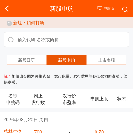
新股申购
新规下如何打新
新股日历
新股申购
上市表现
注：
预估值会因为募集资金、发行数量、发行费用等数据变动而变动，仅
供参考。
名称
网上
发行价
申购上限
状态
申购码
发行数
市盈率
2026年08月20日 周四
格林生物
700
0.70
-