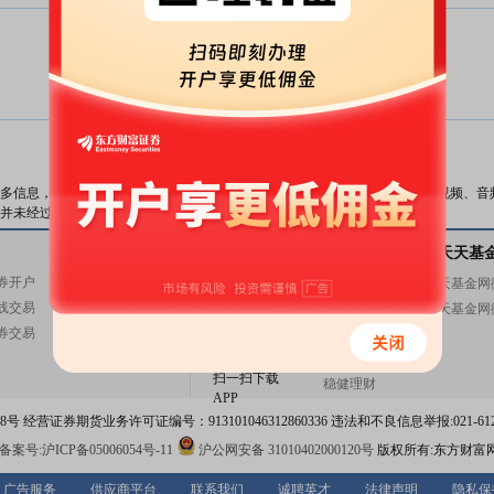
暂无数据
数据来源：
东方财富Choice数据
多信息，与本站立场无关。东方财富网不保证该信息（包括但不限于文字、视频、音
并未经过本网站证实，不对您构成任何投资建议，据此操作，风险自担。
关注东方财富
天天基金
基金交易
关注天天基
券开户
基金开户
东方财富网微博
天天基金网
线交易
基金交易
东方财富网微信
天天基金网
券交易
活期宝
意见与建议
基金产品
扫一扫下载
稳健理财
APP
 经营证券期货业务许可证编号：913101046312860336 违法和不良信息举报:021-612
案号:沪ICP备05006054号-11
沪公网安备 31010402000120号
版权所有:东方财富
广告服务
供应商平台
联系我们
诚聘英才
法律声明
隐私保