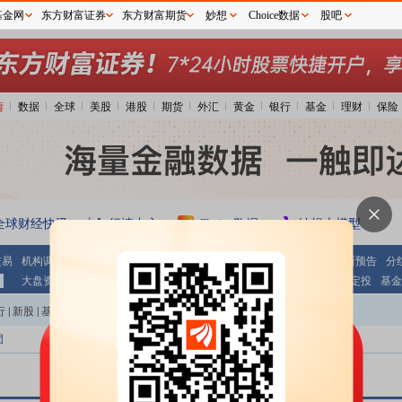
基金网
东方财富证券
东方财富期货
妙想
Choice数据
股吧
情
数据
全球
美股
港股
期货
外汇
黄金
银行
基金
理财
保险
全球财经快讯
行情中心
Choice数据
妙想大模型
交易
机构调研
期指持仓
公告大全
条件选股
财报
业绩报表
最新预告
分
大盘资金
个股资金
板块资金
沪 港 通
基金
基金净值
基金定投
基金
行
|
新股
|
基金
|
港股
|
美股
|
期货
|
外汇
|
黄金
|
自选股
|
自选基金
团