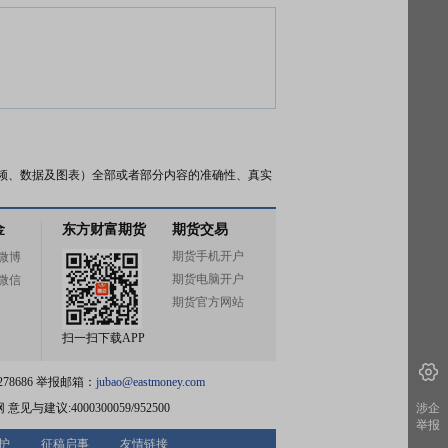
频、数据及图表）全部或者部分内容的准确性、真实
金
东方财富期货
期货交易
期货手机开户
微博
期货电脑开户
微信
期货官方网站
扫一扫下载APP
78686 举报邮箱：
jubao@eastmoney.com
网
意见与建议:4000300059/952500
涉企
举报
护
征稿启事
友情链接