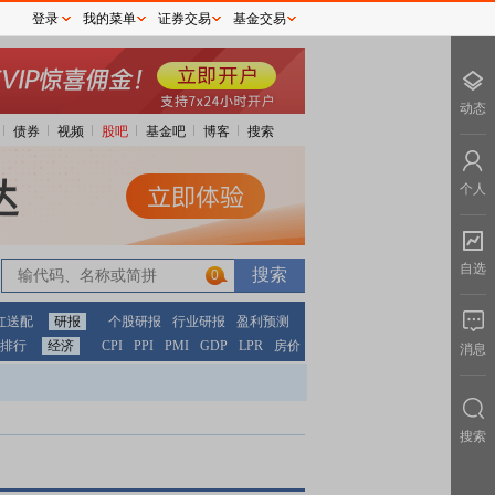
登录
我的菜单
证券交易
基金交易
动态
债券
视频
股吧
基金吧
博客
搜索
个人
自选
0
红送配
研报
个股研报
行业研报
盈利预测
排行
经济
CPI
PPI
PMI
GDP
LPR
房价
消息
搜索