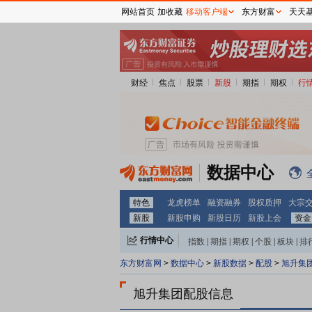
网站首页
加收藏
移动客户端
东方财富
天天
财经
焦点
股票
新股
期指
期权
行
数据中心
特色
龙虎榜单
融资融券
股权质押
大宗
新股
新股申购
新股日历
新股上会
资金
行情中心
指数
|
期指
|
期权
|
个股
|
板块
|
排
东方财富网
>
数据中心
>
新股数据
>
配股
>
旭升集
旭升集团配股信息