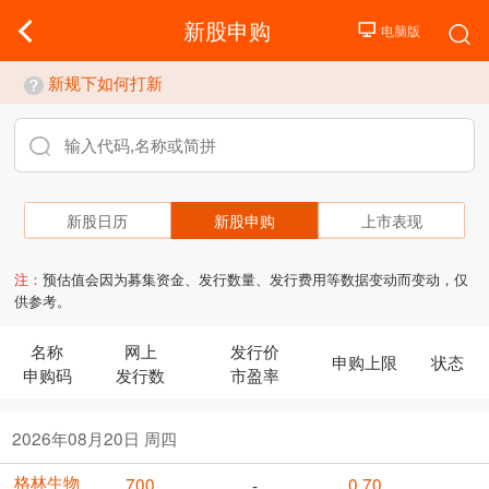
新股申购
新规下如何打新
新股日历
新股申购
上市表现
注：
预估值会因为募集资金、发行数量、发行费用等数据变动而变动，仅
供参考。
名称
网上
发行价
申购上限
状态
申购码
发行数
市盈率
2026年08月20日 周四
格林生物
700
0.70
-