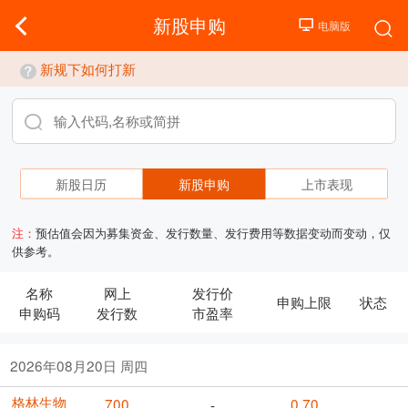
新股申购
新规下如何打新
新股日历
新股申购
上市表现
注：
预估值会因为募集资金、发行数量、发行费用等数据变动而变动，仅
供参考。
名称
网上
发行价
申购上限
状态
申购码
发行数
市盈率
2026年08月20日 周四
格林生物
700
0.70
-