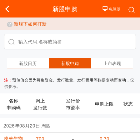
新股申购
新规下如何打新
新股日历
新股申购
上市表现
注：
预估值会因为募集资金、发行数量、发行费用等数据变动而变动，仅
供参考。
名称
网上
发行价
申购上限
状态
申购码
发行数
市盈率
2026年08月20日 周四
格林生物
700
0.70
-