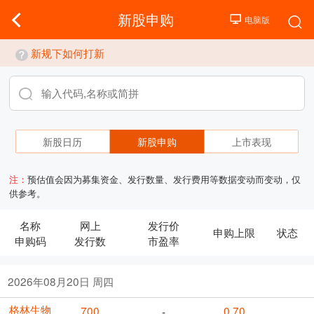
新股申购
新规下如何打新
新股日历
新股申购
上市表现
注：
预估值会因为募集资金、发行数量、发行费用等数据变动而变动，仅
供参考。
名称
网上
发行价
申购上限
状态
申购码
发行数
市盈率
2026年08月20日 周四
格林生物
700
0.70
-