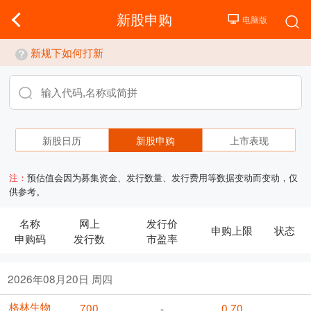
新股申购
新规下如何打新
新股日历
新股申购
上市表现
注：
预估值会因为募集资金、发行数量、发行费用等数据变动而变动，仅
供参考。
名称
网上
发行价
申购上限
状态
申购码
发行数
市盈率
2026年08月20日 周四
格林生物
700
0.70
-