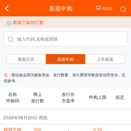
新股申购
新规下如何打新
新股日历
新股申购
上市表现
注：
预估值会因为募集资金、发行数量、发行费用等数据变动而变动，仅
供参考。
名称
网上
发行价
申购上限
状态
申购码
发行数
市盈率
2026年08月20日 周四
格林生物
700
0.70
-