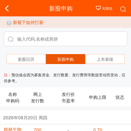
新股申购
新规下如何打新
新股日历
新股申购
上市表现
注：
预估值会因为募集资金、发行数量、发行费用等数据变动而变动，仅
供参考。
名称
网上
发行价
申购上限
状态
申购码
发行数
市盈率
2026年08月20日 周四
格林生物
700
0.70
-