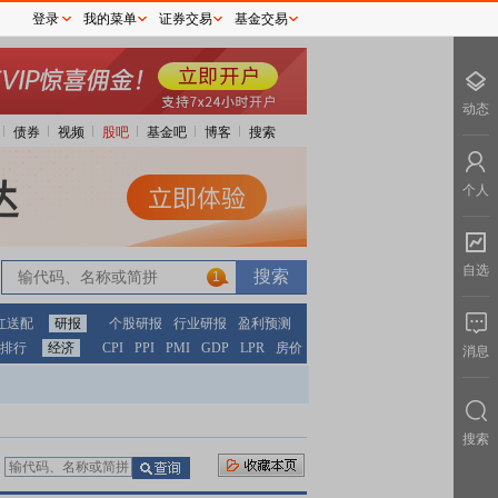
登录
我的菜单
证券交易
基金交易
动态
债券
视频
股吧
基金吧
博客
搜索
个人
自选
1
红送配
研报
个股研报
行业研报
盈利预测
排行
经济
CPI
PPI
PMI
GDP
LPR
房价
消息
搜索
：