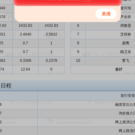
840
4.0026
6.1120
4
庞可伟
576
0.3712
0.5305
5
尹永祥
2.83
2432.83
2432.83
6
周黎霞
551
2.4040
2.5632
7
艾祥林
25
0.7
1
8
庞鹰
25
0.7
1
9
顾卫东
662
0.3306
0.2378
10
曹飞
.74
12.04
0
合计
告日程
发行安排
6
融资首次公
7
询价推介
2
网上路演公
3
网上路演