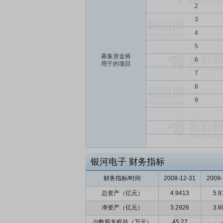
2
3
4
5
募集资金将
6
用于的项目
7
8
9
银河电子
财务指标
财务指标/时间
2008-12-31
2009-
总资产（亿元）
4.9413
5.9
净资产（亿元）
3.2926
3.6
少数股东权益（万元）
45.27