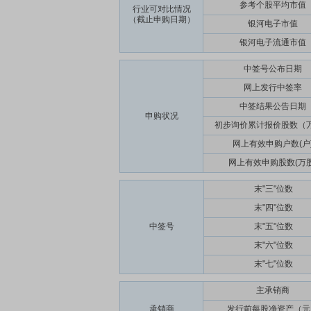
参考个股平均市值
行业可对比情况
（截止申购日期）
银河电子市值
银河电子流通市值
中签号公布日期
网上发行中签率
中签结果公告日期
申购状况
初步询价累计报价股数（
网上有效申购户数(户
网上有效申购股数(万股
末"三"位数
末"四"位数
中签号
末"五"位数
末"六"位数
末"七"位数
主承销商
承销商
发行前每股净资产（元