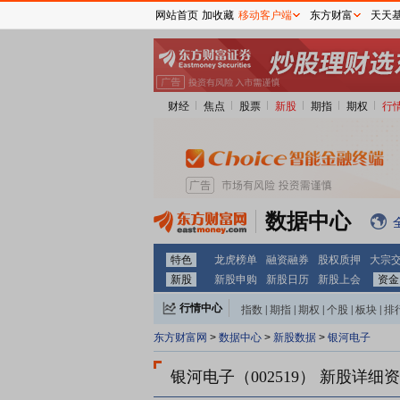
网站首页
加收藏
移动客户端
东方财富
天天
财经
焦点
股票
新股
期指
期权
行
数据中心
特色
龙虎榜单
融资融券
股权质押
大宗
新股
新股申购
新股日历
新股上会
资金
行情中心
指数
|
期指
|
期权
|
个股
|
板块
|
排
东方财富网
>
数据中心
>
新股数据
>
银河电子
银河电子（002519）
新股详细资