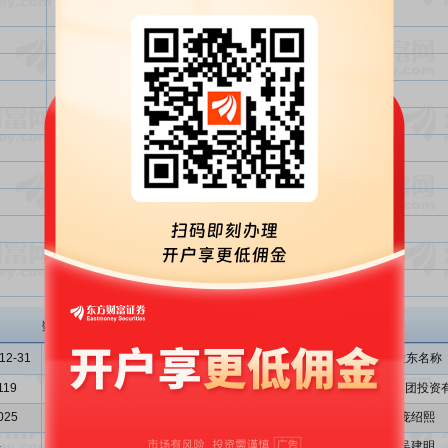
研发中心与工程研究实验室技术改造项目
信息电子设备精密结构件技术改造项目
营销与服务网络综合平台建设项目
归还银行贷款
补充流动资金
归还银行贷款
使用超募资金补充流动资金
使用剩余超募资金补充流动资金
投资金额总计
超额募集资金（实际募集资金-投资金额总计）
投资金额总计与实际募集资金总额比
银河电子
主要股东
数据来源: 招股意向书、申报稿
12-31
2010-06-30
2010-09-30
序号
股东名称
119
7.0752
7.3919
1
银河电子集团投资
025
3.5513
3.7106
2
庞绍熙
-
-
-
3
吴建明