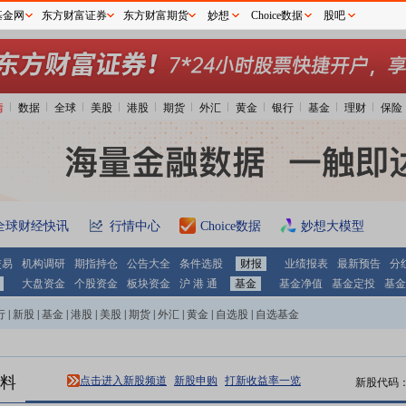
基金网
东方财富证券
东方财富期货
妙想
Choice数据
股吧
情
数据
全球
美股
港股
期货
外汇
黄金
银行
基金
理财
保险
全球财经快讯
行情中心
Choice数据
妙想大模型
交易
机构调研
期指持仓
公告大全
条件选股
财报
业绩报表
最新预告
分
大盘资金
个股资金
板块资金
沪 港 通
基金
基金净值
基金定投
基金
行
|
新股
|
基金
|
港股
|
美股
|
期货
|
外汇
|
黄金
|
自选股
|
自选基金
料
点击进入新股频道
新股申购
打新收益率一览
新股代码