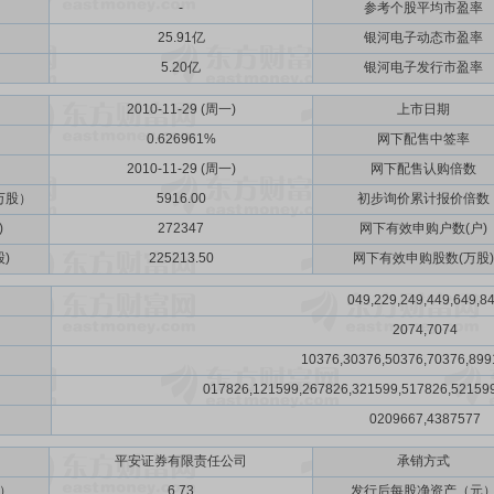
-
参考个股平均市盈率
25.91亿
银河电子动态市盈率
5.20亿
银河电子发行市盈率
2010-11-29 (周一)
上市日期
0.626961%
网下配售中签率
2010-11-29 (周一)
网下配售认购倍数
万股）
5916.00
初步询价累计报价倍数
)
272347
网下有效申购户数(户)
)
225213.50
网下有效申购股数(万股)
049,229,249,449,649,8
2074,7074
10376,30376,50376,70376,899
017826,121599,267826,321599,517826,52159
0209667,4387577
平安证券有限责任公司
承销方式
）
6.73
发行后每股净资产（元