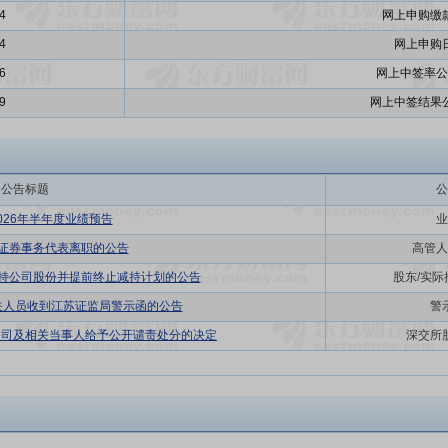
4
网上申购缴
4
网上申购
6
网上中签率公
9
网上中签结果
公告标题
公
026年半年度业绩预告
业
于证券事务代表离职的公告
高管人
减持公司股份并提前终止减持计划的公告
股东/实
关人员收到江苏证监局警示函的公告
警
公司及相关当事人给予公开谴责处分的决定
深交所