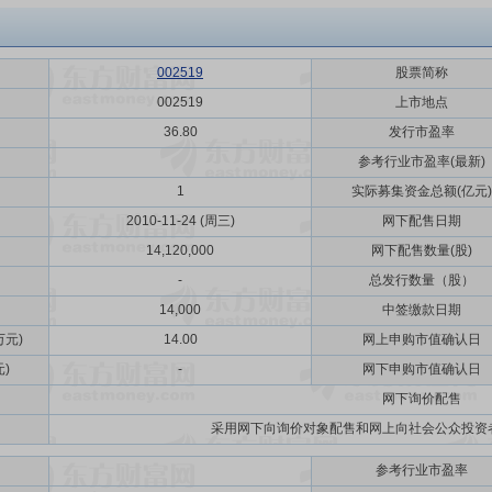
002519
股票简称
002519
上市地点
36.80
发行市盈率
参考行业市盈率(最新)
1
实际募集资金总额(亿元)
2010-11-24 (周三)
网下配售日期
14,120,000
网下配售数量(股)
-
总发行数量（股）
14,000
中签缴款日期
元)
14.00
网上申购市值确认日
)
-
网下申购市值确认日
网下询价配售
采用网下向询价对象配售和网上向社会公众投资
参考行业市盈率