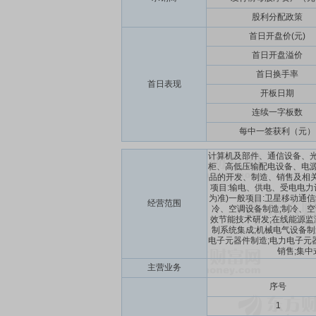
股利分配政策
首日开盘价(元)
首日开盘溢价
首日换手率
首日表现
开板日期
连续一字板数
每中一签获利（元）
计算机及部件、通信设备、
柜、高低压输配电设备、电
品的开发、制造、销售及相关
项目:输电、供电、受电电力
为准)一般项目:卫星移动通信
经营范围
冷、空调设备制造;制冷、空
效节能技术研发;在线能源监
制系统集成;机械电气设备制
电子元器件制造;电力电子元
销售;集
主营业务
序号
1