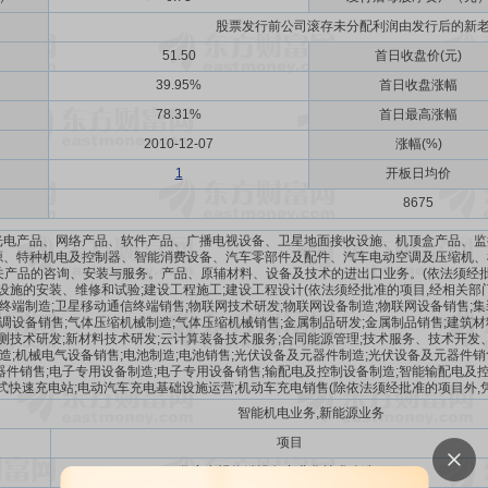
股票发行前公司滚存未分配利润由发行后的新
51.50
首日收盘价(元)
39.95%
首日收盘涨幅
78.31%
首日最高涨幅
2010-12-07
涨幅(%)
1
开板日均价
8675
光电产品、网络产品、软件产品、广播电视设备、卫星地面接收设施、机顶盒产品、监
源、特种机电及控制器、智能消费设备、汽车零部件及配件、汽车电动空调及压缩机、
产品的咨询、安装与服务。产品、原辅材料、设备及技术的进出口业务。(依法须经批
设施的安装、维修和试验;建设工程施工;建设工程设计(依法须经批准的项目,经相关
终端制造;卫星移动通信终端销售;物联网技术研发;物联网设备制造;物联网设备销售;集
调设备销售;气体压缩机械制造;气体压缩机械销售;金属制品研发;金属制品销售;建筑材
测技术研发;新材料技术研发;云计算装备技术服务;合同能源管理;技术服务、技术开
造;机械电气设备销售;电池制造;电池销售;光伏设备及元器件制造;光伏设备及元器件销
器件销售;电子专用设备制造;电子专用设备销售;输配电及控制设备制造;智能输配电及控
中式快速充电站;电动汽车充电基础设施运营;机动车充电销售(除依法须经批准的项目外,
智能机电业务,新能源业务
项目
数字电视终端设备产业化技术改造项目