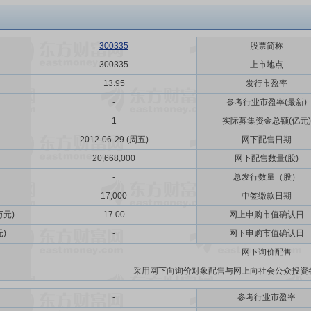
300335
股票简称
300335
上市地点
13.95
发行市盈率
-
参考行业市盈率(最新)
1
实际募集资金总额(亿元)
2012-06-29 (周五)
网下配售日期
20,668,000
网下配售数量(股)
-
总发行数量（股）
17,000
中签缴款日期
元)
17.00
网上申购市值确认日
)
-
网下申购市值确认日
网下询价配售
采用网下向询价对象配售与网上向社会公众投资
-
参考行业市盈率