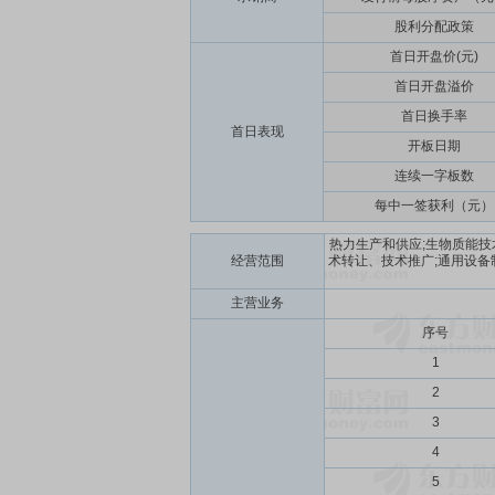
股利分配政策
首日开盘价(元)
首日开盘溢价
首日换手率
首日表现
开板日期
连续一字板数
每中一签获利（元）
热力生产和供应;生物质能技
经营范围
术转让、技术推广;通用设备
主营业务
序号
1
2
3
4
5