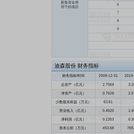
募集资金将
6
用于的项目
7
8
9
迪森股份
财务指标
财务指标/时间
2009-12-31
2010-
总资产（亿元）
2.7569
3.3
净资产（亿元）
0.7028
2.0
少数股东权益（万元）
63.61
营业收入（亿元）
0.4920
1.4
净利润（亿元）
0.1203
0.3
资本公积（万元）
453.68
765