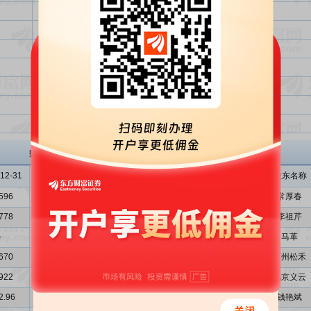
使用部分超募资金永久补充流动资金
使用部分超募资金建设生物质能供热项目
使用部分超募资金永久补充流动资金
剩余资金及剩余超募资金用于永久补充流动资金
投资金额总计
超额募集资金（实际募集资金-投资金额总计）
投资金额总计与实际募集资金总额比
迪森股份
主要股东
数据来源: 招股意向书、申报稿
12-31
2011-12-31
2012-03-31
序号
股东名称
596
5.1350
5.4747
1
常厚春
778
2.5395
2.6828
2
李祖芹
-
-
-
3
马革
670
3.6529
0.9213
4
苏州松禾
922
0.4617
0.1433
5
北京义云
2.96
7652.96
7652.96
6
钱艳斌