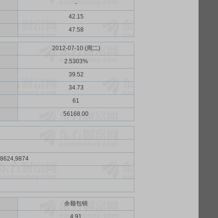
-
42.15
47.58
2012-07-10 (周二)
2.5303%
39.52
34.73
61
56168.00
,8624,9874
余额包销
）
4.91