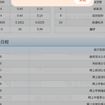
808
0.5928
0.7361
7
张开辉
.4
0.44
0.14
8
郁家清
.4
0.44
0.14
9
深圳智和
7836
0.1811
0.0225
10
南通松禾
.5
20
5.49
合计
告日程
发行安排
19
融资首次公
20
询价推介
27
网上路演公
28
网上路演
29
网上申购
29
网上申购缴
03
网上中签率公
04
网上中签结果