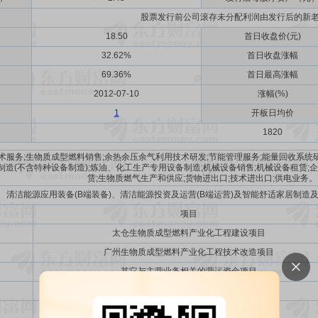
股票发行前公司滚存未分配利润由发行后的新
18.50
首日收盘价(元)
32.62%
首日收盘涨幅
69.36%
首日最高涨幅
2012-07-10
涨幅(%)
1
开板日均价
1820
术服务;生物质成型燃料销售;余热余压余气利用技术研发;节能管理服务;能量回收系
制造(不含特种设备制造);炼油、化工生产专用设备制造;机械设备销售;机械设备租赁;
赁;生物质燃气生产和供应;货物进出口;技术进出口;供电业务。
清洁能源应用装备(B端装备)、清洁能源投资及运营(B端运营)及智能舒适家居制造及
项目
太仓生物质成型燃料产业化工程建设项目
广州生物质成型燃料产业化工程技术改造项目
其它与主营业务相关的营运资金项目
使用部分超募资金偿还银行贷款
使用超募资金建设生态油工业示范项目