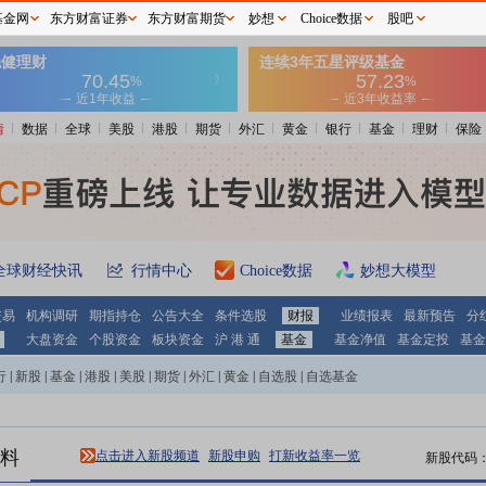
基金网
东方财富证券
东方财富期货
妙想
Choice数据
股吧
情
数据
全球
美股
港股
期货
外汇
黄金
银行
基金
理财
保险
全球财经快讯
行情中心
Choice数据
妙想大模型
交易
机构调研
期指持仓
公告大全
条件选股
财报
业绩报表
最新预告
分
大盘资金
个股资金
板块资金
沪 港 通
基金
基金净值
基金定投
基金
行
|
新股
|
基金
|
港股
|
美股
|
期货
|
外汇
|
黄金
|
自选股
|
自选基金
料
点击进入新股频道
新股申购
打新收益率一览
新股代码