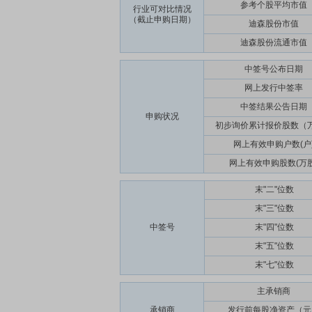
参考个股平均市值
行业可对比情况
（截止申购日期）
迪森股份市值
迪森股份流通市值
中签号公布日期
网上发行中签率
中签结果公告日期
申购状况
初步询价累计报价股数（
网上有效申购户数(户
网上有效申购股数(万股
末"二"位数
末"三"位数
中签号
末"四"位数
末"五"位数
末"七"位数
主承销商
承销商
发行前每股净资产（元