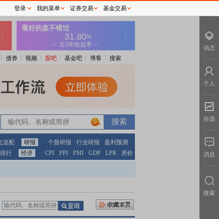
登录
我的菜单
证券交易
基金交易
动态
债券
视频
股吧
基金吧
博客
搜索
个人
自选
0
红送配
研报
个股研报
行业研报
盈利预测
排行
经济
CPI
PPI
PMI
GDP
LPR
房价
消息
搜索
：