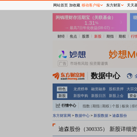
网站首页
加收藏
移动客户端
东方财富
天天
财经
焦点
股票
新股
期指
期权
行
数据中心
特色
龙虎榜单
融资融券
股权质押
大宗
新股
新股申购
新股日历
新股上会
资金
行情中心
指数
|
期指
|
期权
|
个股
|
板块
|
排
东方财富网
>
数据中心
>
新股数据
>
迪森股份
迪森股份（300335）
新股详细资