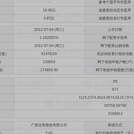
-
参考个股平均市盈率
19.46亿
迪森股份动态市盈率
4.87亿
迪森股份发行市盈率
2012-07-04 (周三)
上市日期
1.182002%
网下配售中签率
2012-07-04 (周三)
网下配售认购倍数
万股）
61478.00
初步询价累计报价倍数
)
139654
网下有效申购户数(户)
)
174855.90
网下有效申购股数(万股)
59
671
1124,2374,3624,4874,6124,7374
09758,59758
3168912
广发证券股份有限公司
承销方式
）
2.43
发行后每股净资产（元