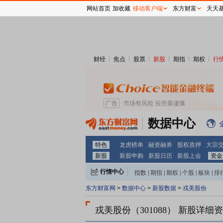
网站首页
加收藏
移动客户端
东方财富
天天
财经
焦点
股票
新股
期指
期权
行
数据中心
特色
龙虎榜单
融资融券
股权质押
大宗
新股
新股申购
新股日历
新股上会
资金
行情中心
指数
|
期指
|
期权
|
个股
|
板块
|
排
东方财富网
>
数据中心
>
新股数据
>
戎美股份
戎美股份（301088）
新股详细资