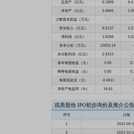
总资产（亿元）
6.1909
6.4
净资产（亿元）
5.4665
5.9
少数股东权益（万元）
-
营业收入（亿元）
8.5137
2.2
净利润（亿元）
1.6206
0.5
资本公积（万元）
10653.16
未分配利润（亿元）
2.4315
基本每股收益（元）
0.95
0.
稀释每股收益（元）
0.95
0.
每股现金流（元）
-0.4811
净资产收益率（%）
34.81
戎美股份
IPO初步询价及推介公
序号
日期
1
2021-09-
2
2021-10-