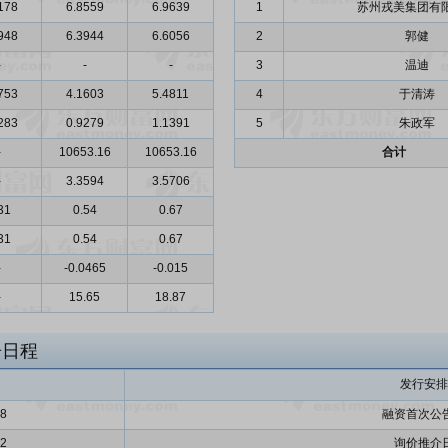
178
6.8559
6.9639
1
苏州戎美集团有
948
6.3944
6.6056
2
郭健
-
-
-
3
温迪
753
4.1603
5.4811
4
于清涛
283
0.9279
1.1391
5
朱政军
-
10653.16
10653.16
合计
-
3.3594
3.5706
31
0.54
0.67
31
0.54
0.67
-
-0.0465
-0.015
-
15.65
18.87
告日程
发行安排
28
融资首次公
12
询价推介