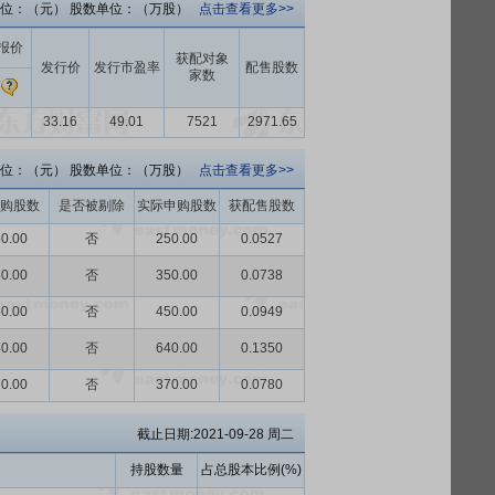
位：（元） 股数单位：（万股）
点击查看更多>>
报价
获配对象
发行价
发行市盈率
配售股数
家数
高
33.16
49.01
7521
2971.65
位：（元） 股数单位：（万股）
点击查看更多>>
购股数
是否被剔除
实际申购股数
获配售股数
0.00
否
250.00
0.0527
0.00
否
350.00
0.0738
0.00
否
450.00
0.0949
0.00
否
640.00
0.1350
0.00
否
370.00
0.0780
截止日期:2021-09-28 周二
持股数量
占总股本比例(%)