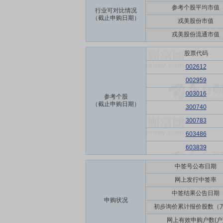
参考个股平均市值
行业可对比情况
（截止申购日期）
戎美股份市值
戎美股份流通市值
股票代码
002612
002959
003016
参考个股
（截止申购日期）
300740
300783
603486
603839
中签号公布日期
网上发行中签率
中签结果公告日期
申购状况
初步询价累计报价股数（
网上有效申购户数(户