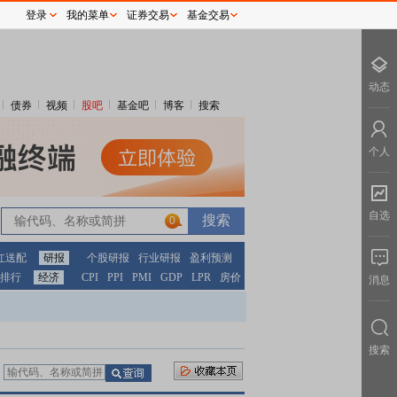
登录
我的菜单
证券交易
基金交易
动态
债券
视频
股吧
基金吧
博客
搜索
个人
自选
0
红送配
研报
个股研报
行业研报
盈利预测
排行
经济
CPI
PPI
PMI
GDP
LPR
房价
消息
搜索
：