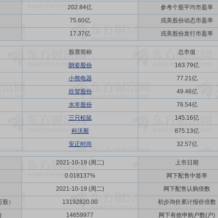
202.84亿
参考个股平均市盈率
75.60亿
戎美股份动态市盈率
17.37亿
戎美股份发行市盈率
股票简称
总市值
朗姿股份
163.79亿
小熊电器
77.21亿
欣贺股份
49.46亿
水羊股份
76.54亿
三只松鼠
145.16亿
科沃斯
875.13亿
安正时尚
32.57亿
2021-10-19 (周二)
上市日期
0.018137%
网下配售中签率
2021-10-19 (周二)
网下配售认购倍数
万股）
13192820.00
初步询价累计报价倍数
)
14659977
网下有效申购户数(户)