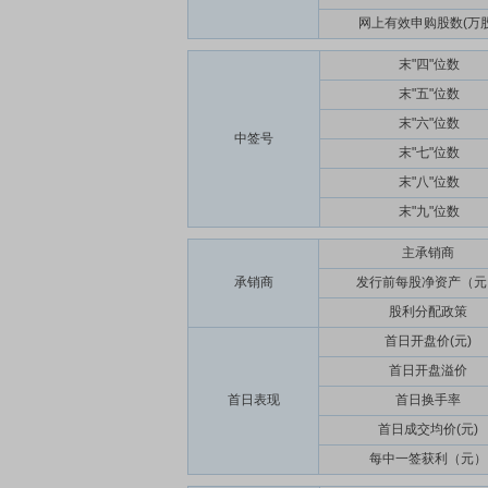
网上有效申购股数(万股
末"四"位数
末"五"位数
末"六"位数
中签号
末"七"位数
末"八"位数
末"九"位数
主承销商
承销商
发行前每股净资产（元
股利分配政策
首日开盘价(元)
首日开盘溢价
首日表现
首日换手率
首日成交均价(元)
每中一签获利（元）