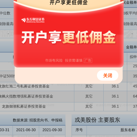
戎美股份网下询价概况金额单
中位数
加权平均报价
公募基金报价中位数
公募基金加权平均
剔除最高
剔除最高
剔除最高
剔除最
全部
全部
全部
-
-
-
-
-
-
-
金额单
配售对象名称
配售对象类别
申报价格
拟申
龚静
其它
36.8
25
中证500指数增强1号私募证券投资基金
其它
36.1
35
龙旗红旭二号私募证券投资基金
其它
36.1
45
旗枫火指数增强私募证券投资基金
其它
36.1
64
龙旗御潮私募证券投资基金
其它
36.1
37
戎美股份
主要股东
数据来源: 招股意向书、申报稿
03-31
2021-06-30
2021-09-30
序号
股东名称