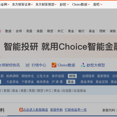
基金网
东方财富证券
东方财富期货
妙想
Choice数据
股吧
情
数据
全球
美股
港股
期货
外汇
黄金
银行
基金
理财
保险
全球财经快讯
行情中心
Choice数据
妙想大模型
交易
机构调研
期指持仓
公告大全
条件选股
财报
业绩报表
最新预告
分
大盘资金
个股资金
板块资金
沪 港 通
基金
基金净值
基金定投
基金
行
|
新股
|
基金
|
港股
|
美股
|
期货
|
外汇
|
黄金
|
自选股
|
自选基金
料
点击进入新股频道
新股申购
打新收益率一览
新股代码