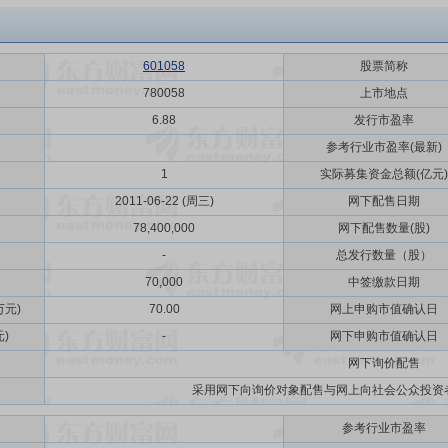
601058
股票简称
780058
上市地点
6.88
发行市盈率
参考行业市盈率(最新)
1
实际募集资金总额(亿元)
2011-06-22 (周三)
网下配售日期
78,400,000
网下配售数量(股)
-
总发行数量（股）
70,000
中签缴款日期
元)
70.00
网上申购市值确认日
)
-
网下申购市值确认日
网下询价配售
采用网下向询价对象配售与网上向社会公众投资
参考行业市盈率