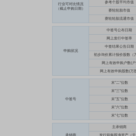
参考个股平均市值
行业可对比情况
（截止申购日期）
赛轮轮胎市值
赛轮轮胎流通市值
中签号公布日期
网上发行中签率
中签结果公告日期
申购状况
初步询价累计报价股数（
网上有效申购户数(户
网上有效申购股数(万股
末"二"位数
末"三"位数
中签号
末"五"位数
末"六"位数
末"七"位数
主承销商
承销商
发行前每股净资产（元