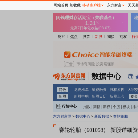
网站首页
加收藏
移动客户端
东方财富
天天
财经
焦点
股票
新股
期指
期权
行
数据中心
特色
龙虎榜单
融资融券
股权质押
大宗
新股
新股申购
新股日历
新股上会
资金
行情中心
指数
|
期指
|
期权
|
个股
|
板块
|
排
东方财富网
>
数据中心
>
新股数据
>
赛轮轮胎
赛轮轮胎（601058）
新股详细资