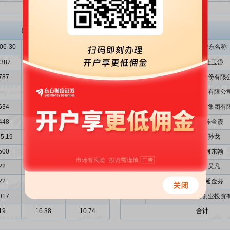
投资金额总计与实际募集资金总额比
赛轮轮胎
主要股东
数据来源: 招股意向书、申报稿
06-30
2009-12-31
2010-12-31
序号
股东名称
3387
29.8032
39.4650
1
杜玉岱
787
9.9777
11.1103
2
软控股份有限
-
-
-
3
三橡有限公
634
25.4681
40.5022
4
青岛雁山集团有
448
1.2438
1.1326
5
陈金霞
5.19
55065.19
55065.19
6
孙戈
500
1.5321
2.5670
7
何东翰
22
0.52
0.4
8
吴凡
22
0.52
0.4
9
延金芬
017
1.1847
0.1725
10
苏州新麟创业投资
19
16.38
10.74
合计