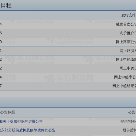
告日程
发行安排
4
融资首次公
5
询价推介
0
网上路演公
1
网上路演
2
网上申购缴
2
网上申购
4
网上中签率公
7
网上中签结果
公告标题
公告
轮胎关于提供担保的进展公告
提供/对
股东部分股份质押及解除质押的公告
股份质