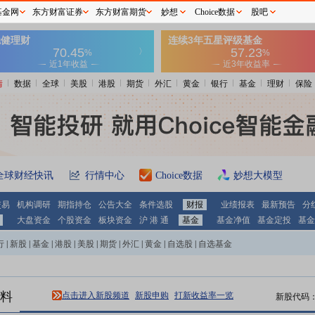
基金网
东方财富证券
东方财富期货
妙想
Choice数据
股吧
情
数据
全球
美股
港股
期货
外汇
黄金
银行
基金
理财
保险
全球财经快讯
行情中心
Choice数据
妙想大模型
交易
机构调研
期指持仓
公告大全
条件选股
财报
业绩报表
最新预告
分
大盘资金
个股资金
板块资金
沪 港 通
基金
基金净值
基金定投
基金
行
|
新股
|
基金
|
港股
|
美股
|
期货
|
外汇
|
黄金
|
自选股
|
自选基金
料
点击进入新股频道
新股申购
打新收益率一览
新股代码