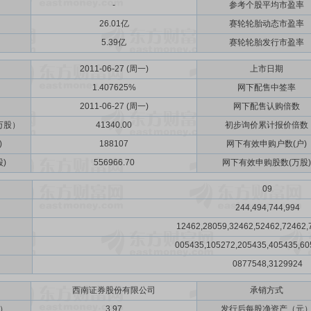
-
参考个股平均市盈率
26.01亿
赛轮轮胎动态市盈率
5.39亿
赛轮轮胎发行市盈率
2011-06-27 (周一)
上市日期
1.407625%
网下配售中签率
2011-06-27 (周一)
网下配售认购倍数
万股）
41340.00
初步询价累计报价倍数
)
188107
网下有效申购户数(户)
)
556966.70
网下有效申购股数(万股)
09
244,494,744,994
12462,28059,32462,52462,72462,
005435,105272,205435,405435,60
0877548,3129924
西南证券股份有限公司
承销方式
）
3.97
发行后每股净资产（元