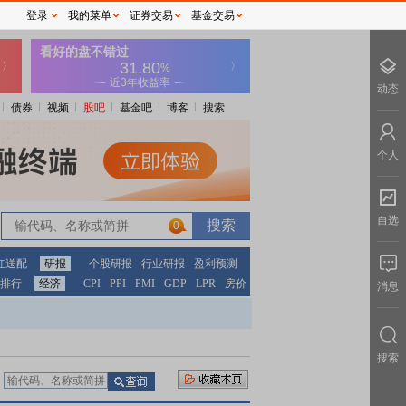
登录
我的菜单
证券交易
基金交易
动态
债券
视频
股吧
基金吧
博客
搜索
个人
自选
0
红送配
研报
个股研报
行业研报
盈利预测
排行
经济
CPI
PPI
PMI
GDP
LPR
房价
消息
搜索
：