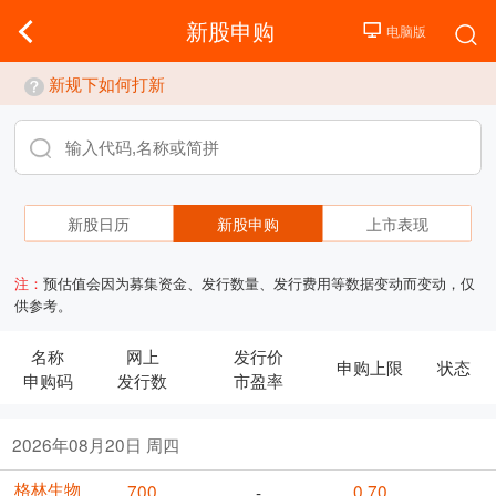
新股申购
新规下如何打新
新股日历
新股申购
上市表现
注：
预估值会因为募集资金、发行数量、发行费用等数据变动而变动，仅
供参考。
名称
网上
发行价
申购上限
状态
申购码
发行数
市盈率
2026年08月20日 周四
格林生物
700
0.70
-