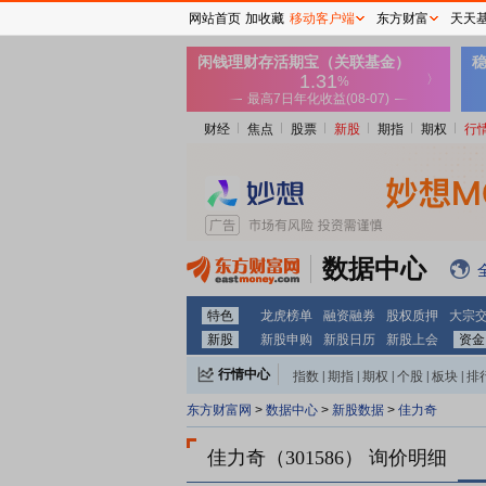
网站首页
加收藏
移动客户端
东方财富
天天
财经
焦点
股票
新股
期指
期权
行
数据中心
特色
龙虎榜单
融资融券
股权质押
大宗
新股
新股申购
新股日历
新股上会
资金
行情中心
指数
|
期指
|
期权
|
个股
|
板块
|
排
东方财富网
>
数据中心
>
新股数据
>
佳力奇
佳力奇
（301586）
询价明细