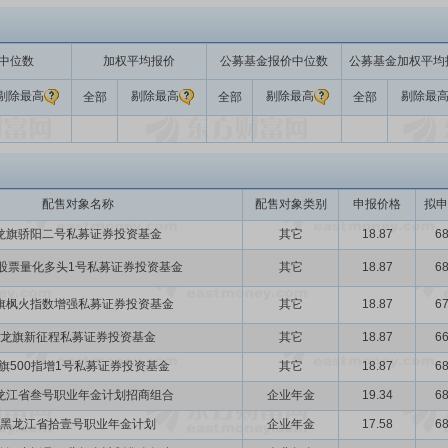
中位数
加权平均报价
公募基金报价中位数
公募基金加权平均
剔除最高
剔除最高
剔除最高
剔除最
全部
全部
全部
配售对象名称
配售对象类别
申报价格
拟申
龙旗骄阳二号私募证券投资基金
其它
18.87
68
股票量化多头1号私募证券投资基金
其它
18.87
68
旗枫火指数增强私募证券投资基金
其它
18.87
67
龙旗新征程私募证券投资基金
其它
18.87
66
旗500指增1号私募证券投资基金
其它
18.87
68
龙江省叁号职业年金计划招商组合
企业年金
19.34
68
黑龙江省拾壹号职业年金计划
企业年金
17.58
68