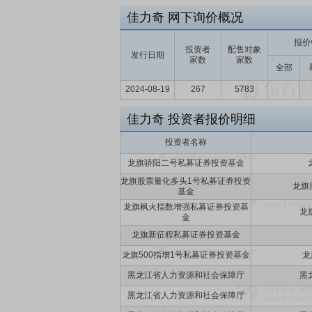
佳力奇
网下询价概况
报价
投资者
配售对象
发行日期
家数
家数
全部
2024-08-19
267
5783
佳力奇
投资者报价明细
投资者名称
龙旗骄阳二号私募证券投资基金
龙旗股票量化多头1号私募证券投资
龙旗
基金
龙旗枫火指数增强私募证券投资基
龙
金
龙旗新征程私募证券投资基金
龙旗500指增1号私募证券投资基金
龙
黑龙江省人力资源和社会保障厅
黑
黑龙江省人力资源和社会保障厅