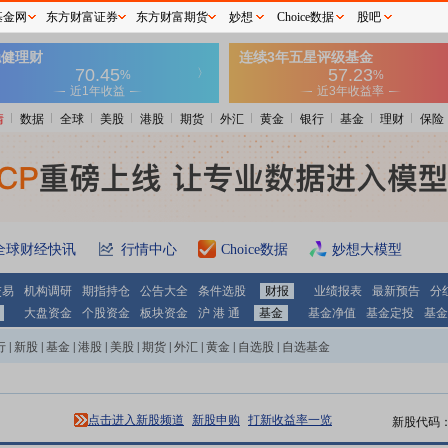
基金网
东方财富证券
东方财富期货
妙想
Choice数据
股吧
情
数据
全球
美股
港股
期货
外汇
黄金
银行
基金
理财
保险
全球财经快讯
行情中心
Choice数据
妙想大模型
交易
机构调研
期指持仓
公告大全
条件选股
财报
业绩报表
最新预告
分
大盘资金
个股资金
板块资金
沪 港 通
基金
基金净值
基金定投
基金
行
|
新股
|
基金
|
港股
|
美股
|
期货
|
外汇
|
黄金
|
自选股
|
自选基金
点击进入新股频道
新股申购
打新收益率一览
新股代码