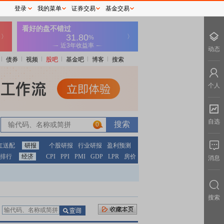
登录
我的菜单
证券交易
基金交易
动态
债券
视频
股吧
基金吧
博客
搜索
个人
自选
0
红送配
研报
个股研报
行业研报
盈利预测
排行
经济
CPI
PPI
PMI
GDP
LPR
房价
消息
搜索
：