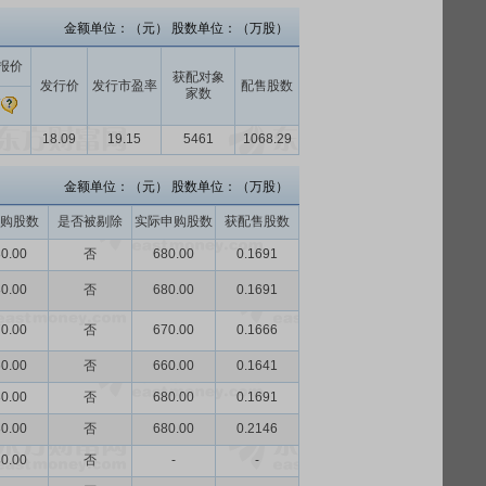
金额单位：（元） 股数单位：（万股）
报价
获配对象
发行价
发行市盈率
配售股数
家数
高
18.09
19.15
5461
1068.29
金额单位：（元） 股数单位：（万股）
购股数
是否被剔除
实际申购股数
获配售股数
0.00
否
680.00
0.1691
0.00
否
680.00
0.1691
0.00
否
670.00
0.1666
0.00
否
660.00
0.1641
0.00
否
680.00
0.1691
0.00
否
680.00
0.2146
0.00
否
-
-